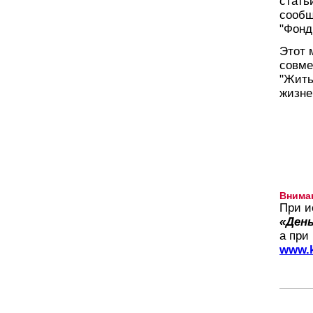
стать
сообщ
"Фонд
Этот 
совме
"Жить
жизне
Внима
При и
«День
а при
www.k