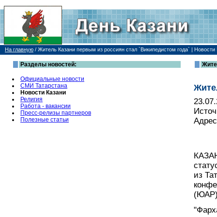
На главную
/
Житель Казани первым из россиян стал `Википедистом года` | Новости
Разделы новостей:
Жите
Официальные новости
СМИ Татарстана
Жите
Новости Казани
Религия
23.07
Работа - вакансии
Источ
Пресс-релизы партнеров
Полезные статьи
Адрес
КАЗАН
стату
из Та
конфе
(ЮАР)
"Фарх