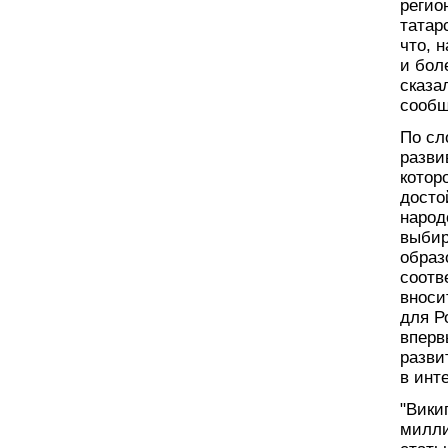
регио
татар
что, 
и бол
сказа
сообщ
По сл
разви
котор
досто
народ
выбир
образ
соотв
вноси
для Р
вперв
разви
в инт
"Вики
милли