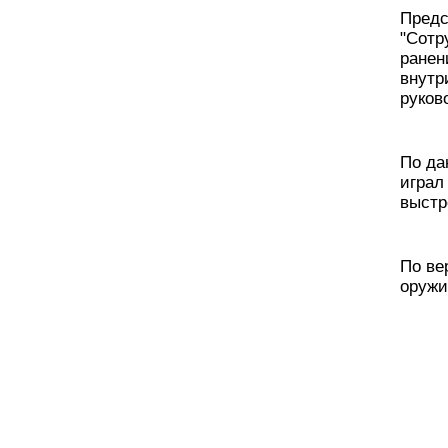
Предс
"Сотр
ранен
внутр
руков
По д
играл
выстр
По ве
оружи