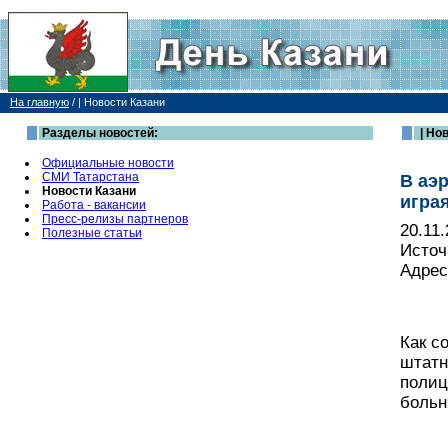
На главную
/
| Новости Казани
Разделы новостей:
| Но
Официальные новости
СМИ Татарстана
В аэ
Новости Казани
игра
Работа - вакансии
Пресс-релизы партнеров
20.11
Полезные статьи
Источ
Адрес
Как с
штатн
полиц
больн