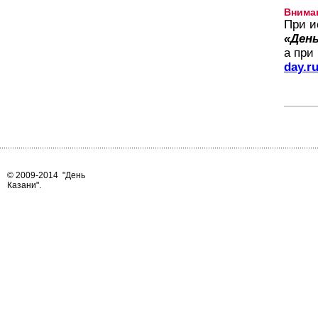
Внима
При и
«День
а при
day.r
© 2009-2014
"День
Казани"
.