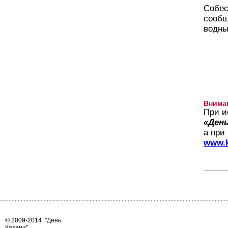
Собес
сообщ
водны
Внима
При и
«День
а при
www.k
© 2009-2014
"День
Казани"
.