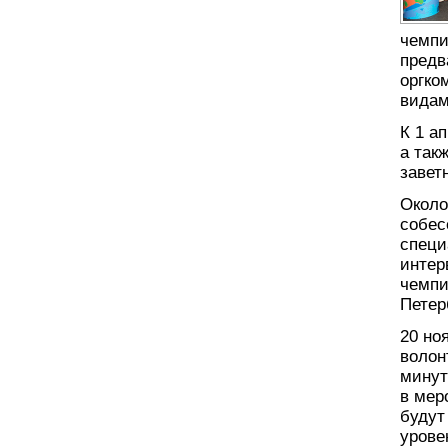
чемпи
предв
оргко
видам
К 1 а
а так
завет
Около
собес
специ
интер
чемпи
Петер
20 но
волон
минут
в мер
будут
урове