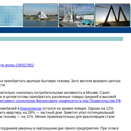
astnye-doma-236927802
ых приобретать крупную бытовую технику. Зато жители краевого центра
сти.
ительно снизилась потребительская активность в Москве, Санкт-
е в целом готовы приобретать различные товары средней и высокой
артамент социологии Финансового университета при Правительстве РФ
.
томобилей в
Красноярске
остался на уровне января. Однако на 12%
пить квартиру, на 28% — частный дом. Заметно упал потенциальный
ю технику — на 11%. Менее привлекательны для красноярцев стали
отрудников уверены в завтрашнем дне своего предприятия. При этом в