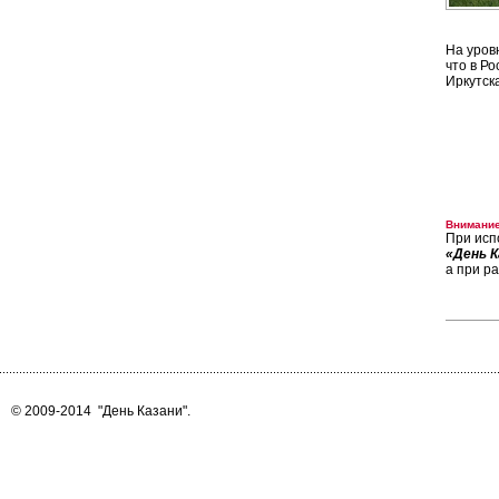
На уров
что в Р
Иркутска
Внимание
При исп
«День К
а при р
© 2009-2014
"День Казани"
.