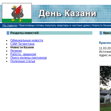
На главную
/
Красноярцы готовы покупать квартиры и частные дома | Новости Казан
Разделы новостей:
Крас
Официальные новости
Красно
СМИ Татарстана
Новости Казани
11.03.2
Религия
Источни
Работа - вакансии
Адрес н
Пресс-релизы партнеров
Полезные статьи