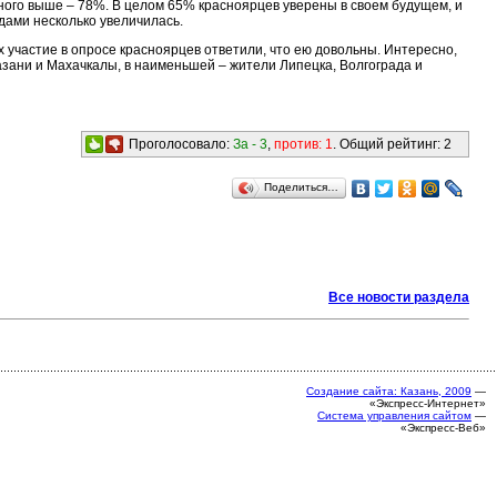
ного выше – 78%. В целом 65% красноярцев уверены в своем будущем, и
дами несколько увеличилась.
участие в опросе красноярцев ответили, что ею довольны. Интересно,
азани и Махачкалы, в наименьшей – жители Липецка, Волгограда и
Проголосовало:
За -
3
,
против:
1
. Общий рейтинг:
2
Поделиться…
Все новости раздела
Создание сайта: Казань, 2009
—
«Экспресс-Интернет»
Система управления сайтом
—
«Экспресс-Веб»