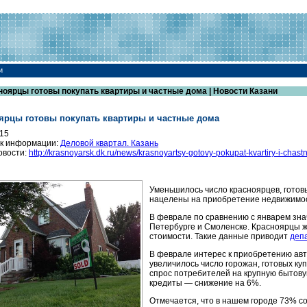
и
ноярцы готовы покупать квартиры и частные дома | Новости Казани
ярцы готовы покупать квартиры и частные дома
015
к информации:
Деловой квартал. Казань
овости:
http://krasnoyarsk.dk.ru/news/krasnoyartsy-gotovy-pokupat-kvartiry-i-ch
Уменьшилось число красноярцев, готов
нацелены на приобретение недвижимо
В феврале по сравнению с январем знач
Петербурге и Смоленске. Красноярцы ж
стоимости. Такие данные приводит
деп
В феврале интерес к приобретению ав
увеличилось число горожан, готовых ку
спрос потребителей на крупную бытову
кредиты — снижение на 6%.
Отмечается, что в нашем городе 73% с