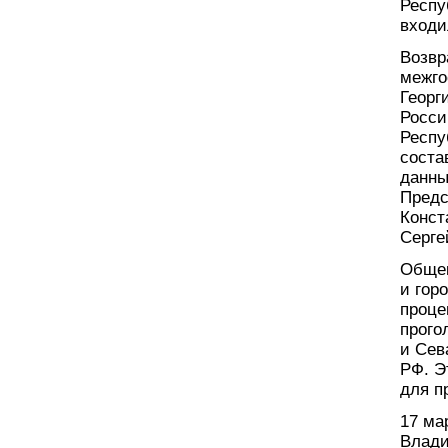
Респу
входи
Возвр
межго
Георг
Росси
Респу
соста
данны
Предс
Конст
Серге
Общек
и гор
проце
прого
и Сев
РФ. Э
для п
17 ма
Влади