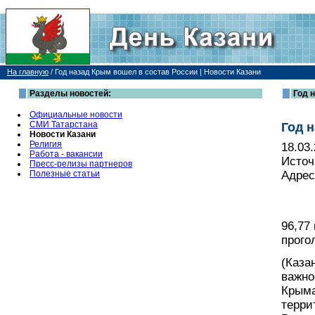
На главную
/
Год назад Крым вошел в состав России | Новости Казани
Разделы новостей:
Год 
Официальные новости
СМИ Татарстана
Год 
Новости Казани
Религия
18.03
Работа - вакансии
Источ
Пресс-релизы партнеров
Полезные статьи
Адрес
96,77
прого
(Каза
важно
Крыма
терри