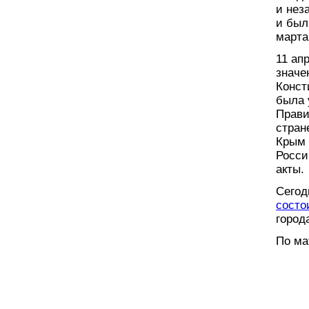
и нез
и был
марта
11 ап
значе
Конст
была 
Прави
стран
Крым 
Росси
акты.
Сегод
состо
город
По ма