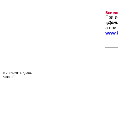
Внима
При и
«День
а при
www.k
© 2009-2014
"День
Казани"
.