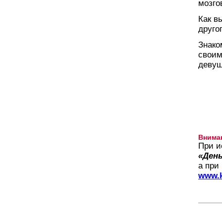
мозго
Как в
друго
Знако
своим
девуш
Внима
При и
«День
а при
www.k