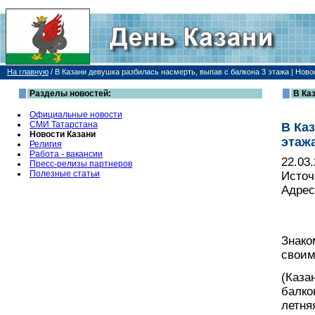
На главную
/
В Казани девушка разбилась насмерть, выпав с балкона 3 этажа | Ново
Разделы новостей:
В Ка
Официальные новости
СМИ Татарстана
В Ка
Новости Казани
этаж
Религия
Работа - вакансии
22.03
Пресс-релизы партнеров
Полезные статьи
Источ
Адрес
Знако
своим
(Каза
балко
летня