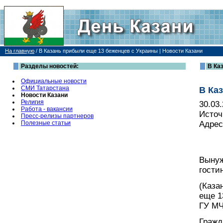
На главную
/
В Казань прибыли еще 13 беженцев с Украины | Новости Казани
Разделы новостей:
В Ка
Официальные новости
СМИ Татарстана
В Ка
Новости Казани
Религия
30.03
Работа - вакансии
Источ
Пресс-релизы партнеров
Полезные статьи
Адрес
Вынуж
гости
(Каза
еще 1
ГУ МЧ
Гражд