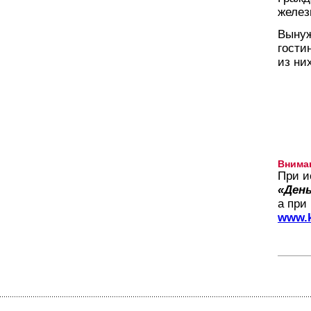
желез
Вынуж
гости
из них
Внима
При и
«День
а при
www.k