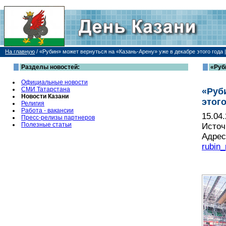
На главную
/
«Рубин» может вернуться на «Казань-Арену» уже в декабре этого года 
Разделы новостей:
«Руб
Официальные новости
СМИ Татарстана
«Руб
Новости Казани
этого
Религия
Работа - вакансии
15.04
Пресс-релизы партнеров
Полезные статьи
Источ
Адрес
rubin