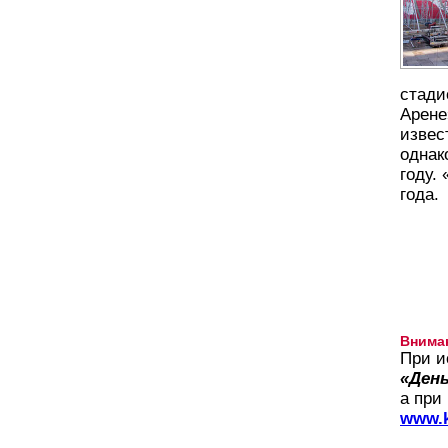
стади
Арене
извес
однак
году.
года.
Внима
При и
«День
а при
www.k