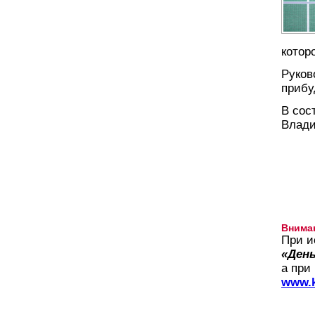
котор
Руков
прибу
В сос
Влади
Внима
При и
«День
а при
www.k