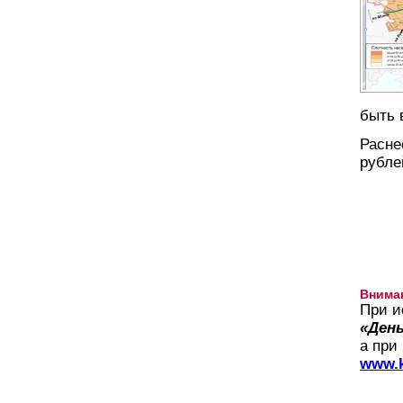
быть 
Расне
рубле
Внима
При и
«День
а при
www.k