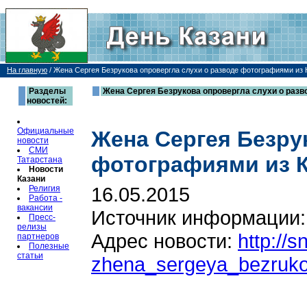
На главную
/
Жена Сергея Безрукова опровергла слухи о разводе фотографиями из К
Разделы
Жена Сергея Безрукова опровергла слухи о разв
новостей:
Официальные
Жена Сергея Безру
новости
СМИ
фотографиями из 
Татарстана
Новости
Казани
16.05.2015
Религия
Работа -
вакансии
Источник информации
Пресс-
релизы
Адрес новости:
http://s
партнеров
Полезные
статьи
zhena_sergeya_bezrukov