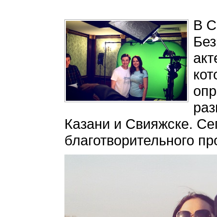
В С
Без
акт
кот
опр
раз
Казани и Свияжске. Се
благотворительного пр