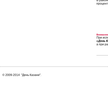
В район
процент
Внимание
При исп
«День К
а при р
© 2009-2014
"День Казани"
.