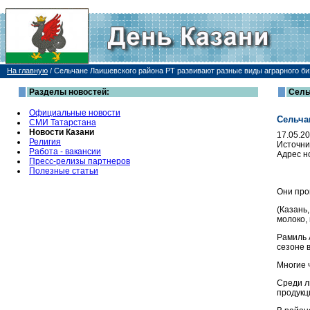
На главную
/
Сельчане Лаишевского района РТ развивают разные виды аграрного би
Разделы новостей:
Сель
Официальные новости
Сельча
СМИ Татарстана
Новости Казани
17.05.2
Религия
Источни
Работа - вакансии
Адрес н
Пресс-релизы партнеров
Полезные статьи
Они про
(Казань
молоко,
Рамиль 
сезоне в
Многие 
Среди л
продукц