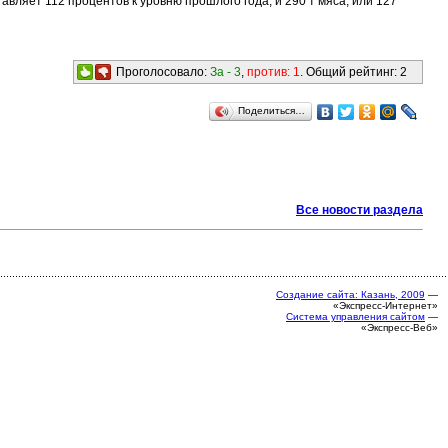
вляет 112 процентов к уровню прошлого года, и 290 т мяса, или 127
Проголосовало:
За -
3
,
против:
1
. Общий рейтинг:
2
Поделиться…
Все новости раздела
Создание сайта: Казань, 2009
—
«Экспресс-Интернет»
Система управления сайтом
—
«Экспресс-Веб»