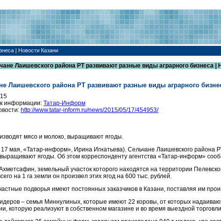
знеса | Новости Казани
чане Лаишевского района РТ развивают разные виды аграрного бизнеса | 
не Лаишевского района РТ развивают разные виды аграрного бизне
015
к информации:
Татар-Информ
овости:
http://www.tatar-inform.ru/news/2015/05/17/454953/
изводят мясо и молоко, выращивают ягоды.
, 17 мая, «Татар-информ», Ирина Игнатьева). Сельчане Лаишевского района Р
 выращивают ягоды. Об этом корреспонденту агентства «Татар-информ» сооб
Ахметсафин, земельный участок которого находятся на территории Пелевског
сего на 1 га земли он произвел этих ягод на 600 тыс. рублей.
частные подворья имеют постоянных заказчиков в Казани, поставляя им про
идеров – семья Миннулиных, которые имеют 22 коровы, от которых надаивают 
ии, которую реализуют в собственном магазине и во время выездной торговли