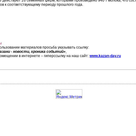
е действуют 26 семейных ферм, которыми произведено 940 т молока, что соста
ов к соответствующему периоду прошлого года.
!
ользовании материалов просьба указывать ссылку:
азани - новости, хроника событий»
,
азмещении в интернете – гиперссылку на наш сайт:
www.kazan-day.ru