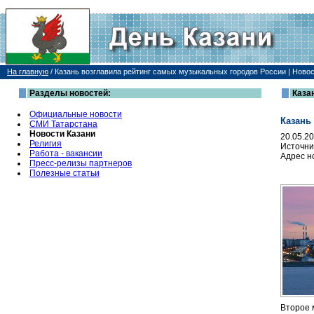
На главную
/
Казань возглавила рейтинг самых музыкальных городов России | Новос
Разделы новостей:
Каза
Официальные новости
Казань
СМИ Татарстана
Новости Казани
20.05.2
Религия
Источни
Работа - вакансии
Адрес н
Пресс-релизы партнеров
Полезные статьи
Второе 