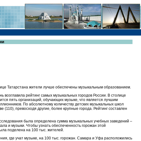
ни
олице Татарстана жители лучше обеспечены музыкальным образованием.
ань возглавила рейтинг самых музыкальных городов России. В столице
дится пять организаций, обучающих музыке, что является лучшим
иллионников. По абсолютному количеству детских музыкальных школ
ве (110), превосходя другие, более крупные города. Рейтинг составлен
 исследования была определена сумма музыкальных учебных заведений –
окала и музыки. Чтобы узнать обеспеченность горожан этой
ыла поделена на 100 тыс. жителей.
ния, где учат музыке, на 100 тыс. горожан. Самара и Уфа расположились