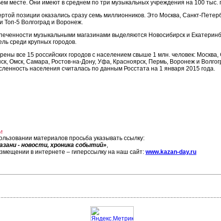
ьем месте. Они имеют в среднем по три музыкальных учреждения на 100 тыс. 
ертой позиции оказались сразу семь миллионников. Это Москва, Санкт-Петерб
и Топ-5 Волгоград и Воронеж.
печенности музыкальными магазинами выделяются Новосибирск и Екатеринбург
ель среди крупных городов.
рены все 15 российских городов с населением свыше 1 млн. человек: Москва, 
ск, Омск, Самара, Ростов-на-Дону, Уфа, Красноярск, Пермь, Воронеж и Волго
исленность населения считалась по данным Росстата на 1 января 2015 года.
!
ользовании материалов просьба указывать ссылку:
азани - новости, хроника событий»
,
азмещении в интернете – гиперссылку на наш сайт:
www.kazan-day.ru