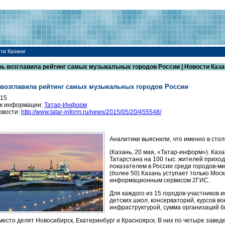
ти Казани
нь возглавила рейтинг самых музыкальных городов России | Новости Каза
 возглавила рейтинг самых музыкальных городов России
015
к информации:
Татар-Информ
овости:
http://www.tatar-inform.ru/news/2015/05/20/455548/
Аналитики выяснили, что именно в ст
(Казань, 20 мая, «Татар-информ»). Каз
Татарстана на 100 тыс. жителей прихо
показателем в России среди городов-м
(более 50) Казань уступает только Моск
информационным сервисом 2ГИС.
Для каждого из 15 городов-участников
детских школ, консерваторий, курсов в
инфраструктурой, сумма организаций б
место делят Новосибирск, Екатеринбург и Красноярск. В них по четыре заведе