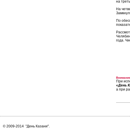
на трет
На четв
Замкнул
По обес
показат
Рассмот
Челябин
года. Ч
Внимание
При исп
«День К
а при р
© 2009-2014
"День Казани"
.