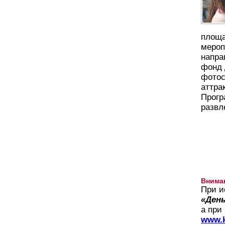
площа
мероп
напра
фонд 
фотос
аттра
Прогр
развл
Внима
При и
«День
а при
www.k