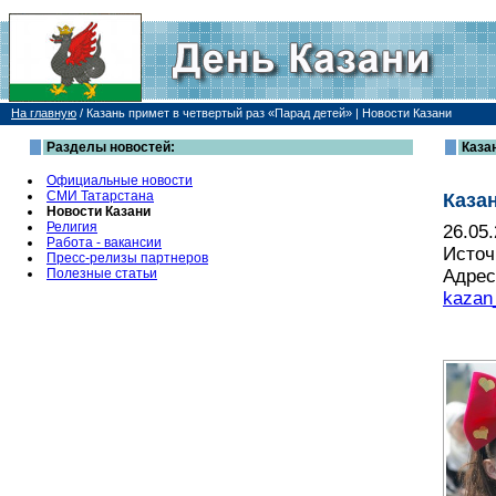
На главную
/
Казань примет в четвертый раз «Парад детей» | Новости Казани
Разделы новостей:
Каза
Официальные новости
СМИ Татарстана
Каза
Новости Казани
Религия
26.05
Работа - вакансии
Источ
Пресс-релизы партнеров
Полезные статьи
Адрес
kazan