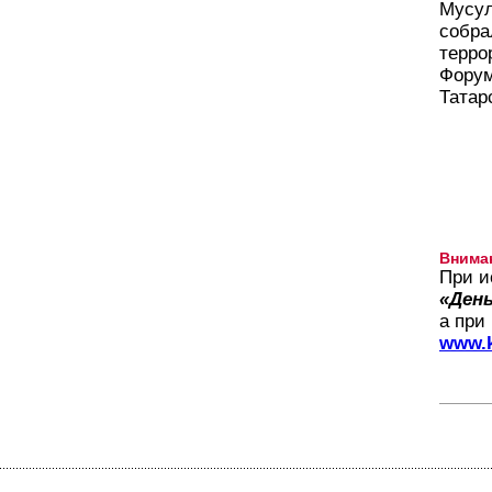
Мусул
собра
терро
Форум
Татар
Внима
При и
«День
а при
www.k