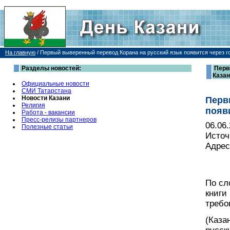
На главную
/
Первый выверенный перевод Корана на русский язык появится через го
Разделы новостей:
Перв
Каза
Официальные новости
СМИ Татарстана
Новости Казани
Перв
Религия
появ
Работа - вакансии
Пресс-релизы партнеров
06.06
Полезные статьи
Источ
Адрес
По сл
книги
требо
(Каза