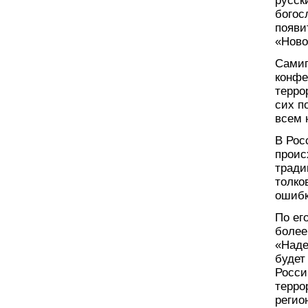
русск
богос
появи
«Ново
Самиг
конфе
терро
сих п
всем 
В Рос
проис
тради
толко
ошибк
По ег
более
«Наде
будет
Росси
терро
регио