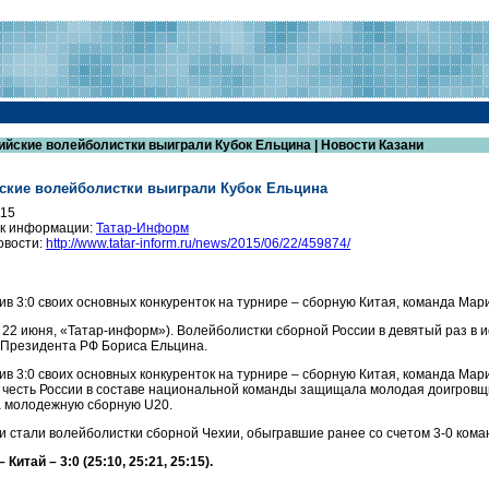
ийские волейболистки выиграли Кубок Ельцина | Новости Казани
ские волейболистки выиграли Кубок Ельцина
015
к информации:
Татар-Информ
овости:
http://www.tatar-inform.ru/news/2015/06/22/459874/
ив 3:0 своих основных конкуренток на турнире – сборную Китая, команда Ма
, 22 июня, «Татар-информ»). Волейболистки сборной России в девятый раз в
 Президента РФ Бориса Ельцина.
ив 3:0 своих основных конкуренток на турнире – сборную Китая, команда Мар
 честь России в составе национальной команды защищала молодая доигровщи
 молодежную сборную U20.
и стали волейболистки сборной Чехии, обыгравшие ранее со счетом 3-0 кома
 Китай – 3:0 (25:10, 25:21, 25:15).