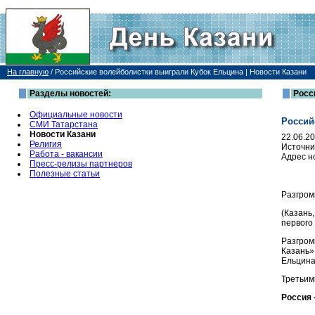
На главную
/
Российские волейболистки выиграли Кубок Ельцина | Новости Казани
Разделы новостей:
Росс
Официальные новости
Россий
СМИ Татарстана
Новости Казани
22.06.2
Религия
Источни
Работа - вакансии
Адрес н
Пресс-релизы партнеров
Полезные статьи
Разгром
(Казань
первого
Разгром
Казань»
Ельцина
Третьим
Россия –