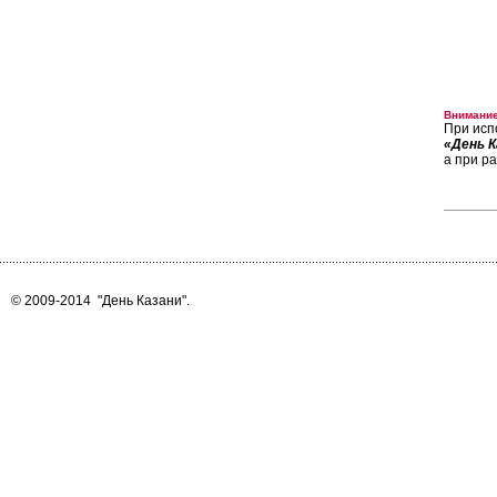
Внимание
При исп
«День К
а при р
© 2009-2014
"День Казани"
.