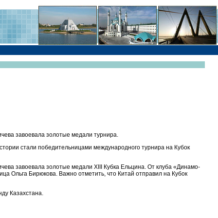
ричева завоевала золотые медали турнира.
 истории стали победительницами международного турнира на Кубок
ичева завоевала золотые медали XIII Кубка Ельцина. От клуба «Динамо-
ца Ольга Бирюкова. Важно отметить, что Китай отправил на Кубок
нду Казахстана.