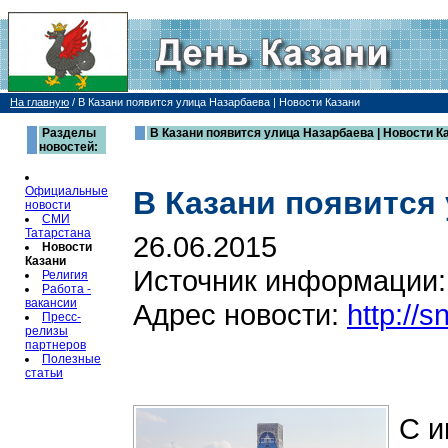
На главную
/
В Казани появится улица Назарбаева | Новости Казани
Разделы
В Казани появится улица Назарбаева | Новости К
новостей:
Официальные
В Казани появится
новости
СМИ
Татарстана
26.06.2015
Новости
Казани
Источник информации
Религия
Работа -
вакансии
Адрес новости:
http://
Пресс-
релизы
партнеров
Полезные
статьи
С и