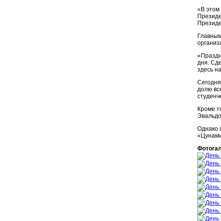
«В этом
Президе
Президе
Главным
организ
«Праздн
дня. Сд
здесь н
Сегодня
долю вс
студенч
Кроме т
Эвальдо
Однако 
«Цунами
Фотога