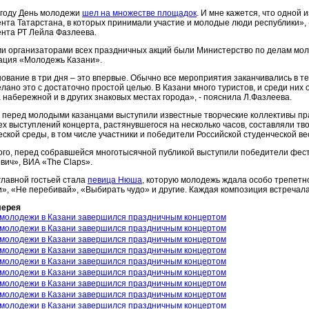
 году День молодежи
шел на множестве площадок
. И мне кажется, что одной
нта Татарстана, в которых принимали участие и молодые люди республики»,
нта РТ Лейла Фазлеева.
и организаторами всех праздничных акций были Министерство по делам молод
ация «Молодежь Казани».
ование в три дня – это впервые. Обычно все мероприятия заканчивались в те
елано это с достаточно простой целью. В Казани много туристов, и среди ни
а набережной и в других знаковых местах города», - пояснила Л.Фазлеева.
 перед молодыми казанцами выступили известные творческие коллективы прак
ех выступлений концерта, растянувшегося на несколько часов, составляли т
еской среды, в том числе участники и победители Российской студенческой ве
ого, перед собравшейся многотысячной публикой выступили победители фе
вич», ВИА «The Claps».
главной гостьей стала
певица Нюша
, которую молодежь ждала особо трепетно
», «Не перебивай», «Выбирать чудо» и другие. Каждая композиция встречал
лерея