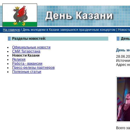
На главную
/
День молодежи в Казани завершился праздничным концертом | Новост
Разделы новостей:
День
Официальные новости
День м
СМИ Татарстана
Новости Казани
28.06.2
Религия
Источни
Работа - вакансии
Адрес н
Пресс-релизы партнеров
Полезные статьи
Всего з