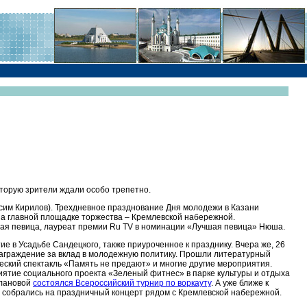
оторую зрители ждали особо трепетно.
ксим Кирилов). Трехдневное празднование Дня молодежи в Казани
а главной площадке торжества – Кремлевской набережной.
ая певица, лауреат премии Ru TV в номинации «Лучшая певица» Нюша.
е в Усадьбе Сандецкого, также приуроченное к празднику. Вчера же, 26
награждение за вклад в молодежную политику. Прошли литературный
ский спектакль «Память не предают» и многие другие мероприятия.
ятие социального проекта «Зеленый фитнес» в парке культуры и отдыха
тлановой
состоялся Всероссийский турнир по воркауту
. А уже ближе к
 собрались на праздничный концерт рядом с Кремлевской набережной.