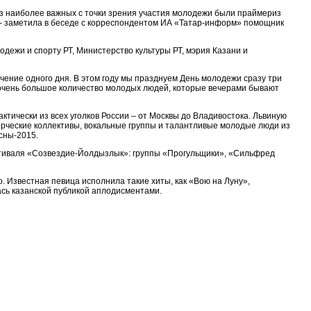
 из наиболее важных с точки зрения участия молодежи были праймериз
 - заметила в беседе с корреспондентом ИА «Татар-информ» помощник
ежи и спорту РТ, Министерство культуры РТ, мэрия Казани и
чение одного дня. В этом году мы празднуем День молодежи сразу три
х очень большое количество молодых людей, которые вечерами бывают
тически из всех уголков России – от Москвы до Владивостока. Львиную
ворческие коллективы, вокальные группы и талантливые молодые люди из
сны-2015.
стиваля «Созвездие-Йолдызлык»: группы «Прогульщики», «Сильфред
. Известная певица исполнила такие хиты, как «Вою на Луну»,
ась казанской публикой аплодисментами.