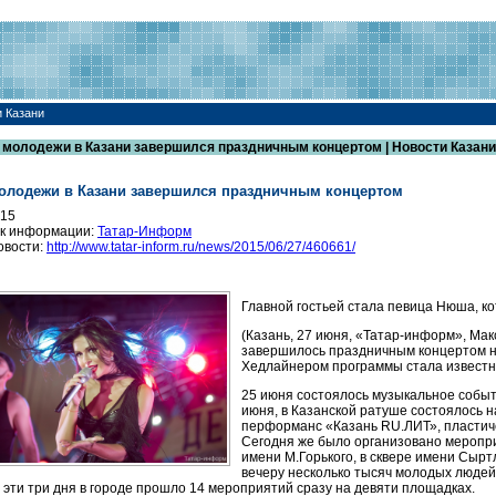
и Казани
 молодежи в Казани завершился праздничным концертом | Новости Казани
олодежи в Казани завершился праздничным концертом
015
к информации:
Татар-Информ
овости:
http://www.tatar-inform.ru/news/2015/06/27/460661/
Главной гостьей стала певица Нюша, к
(Казань, 27 июня, «Татар-информ», Ма
завершилось праздничным концертом н
Хедлайнером программы стала известн
25 июня состоялось музыкальное событи
июня, в Казанской ратуше состоялось 
перформанс «Казань RU.ЛИТ», пластиче
Сегодня же было организовано меропри
имени М.Горького, в сквере имени Сыр
вечеру несколько тысяч молодых людей
а эти три дня в городе прошло 14 мероприятий сразу на девяти площадках.