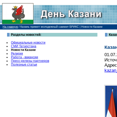
На главную
/
Казань примет молодежный саммит БРИКС | Новости Казани
Разделы новостей:
Каза
Официальные новости
СМИ Татарстана
Каза
Новости Казани
Религия
01.07
Работа - вакансии
Источ
Пресс-релизы партнеров
Полезные статьи
Адрес
kazan