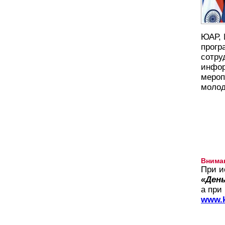
ЮАР, 
прогр
сотру
инфор
мероп
молод
Внима
При и
«День
а при
www.k