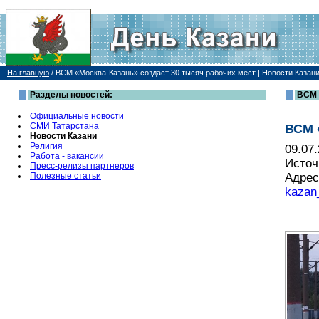
На главную
/
ВСМ «Москва-Казань» создаст 30 тысяч рабочих мест | Новости Казан
Разделы новостей:
ВСМ 
Официальные новости
СМИ Татарстана
ВСМ 
Новости Казани
Религия
09.07
Работа - вакансии
Источ
Пресс-релизы партнеров
Полезные статьи
Адрес
kazan