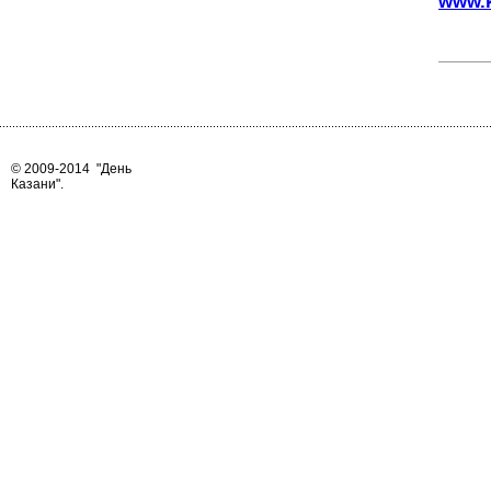
www.k
© 2009-2014
"День
Казани"
.