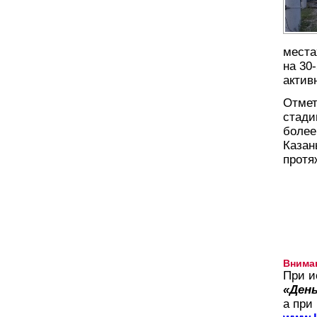
места
на 30
актив
Отмет
стади
более
Казан
протя
Внима
При и
«День
а при