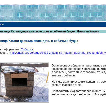
ани
льница Казани держала свою дочь в собачьей будке | Новости Казани
ница Казани держала свою дочь в собачьей будке
015
к информации:
События
овости:
http://sntat.ru/reportages/8432-zhitelnitsa_kazani_derzhala_svoyu_doc
Органы опеки обратили пристальное вн
несовершеннолетних девочек не работа
в развитии, постоянно голодали, от нед
вместе с собакой.
На суде выяснилось, что женщина имеет
воспитывается отцом.
Приволжский суд постановил лишить Бы
ней поместят в детский приют. Их судь