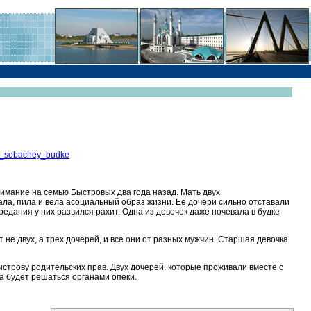
h_v_sobachey_budke
имание на семью Быстровых два года назад. Мать двух
ла, пила и вела асоциальный образ жизни. Ее дочери сильно отставали
оедания у них развился рахит. Одна из девочек даже ночевала в будке
 не двух, а трех дочерей, и все они от разных мужчин. Старшая девочка
строву родительских прав. Двух дочерей, которые проживали вместе с
ба будет решаться органами опеки.