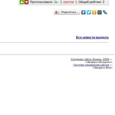
Проголосовало:
За -
3
,
против:
1
. Общий рейтинг:
2
Поделиться…
Все новости раздела
Создание сайта: Казань, 2009
—
«Экспресс-Интернет»
Система управления сайтом
—
«Экспресс-Веб»