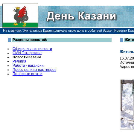
На главную
/
Жительница Казани держала свою дочь в собачьей будке | Новости Каз
Разделы новостей:
Жите
Официальные новости
Житель
СМИ Татарстана
Новости Казани
16.07.2
Религия
Источни
Работа - вакансии
Адрес н
Пресс-релизы партнеров
Полезные статьи