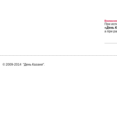
Внимание
При исп
«День К
а при р
© 2009-2014
"День Казани"
.