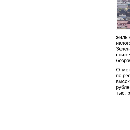
жилых
налог
Зелен
сниже
безра
Отмет
по ре
высок
рубле
тыс. 