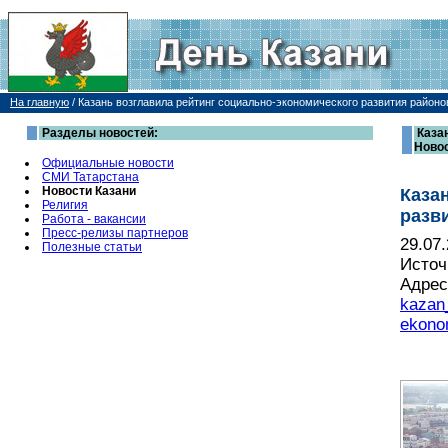
На главную
/
Казань возглавила рейтинг социально-экономического развития районо
Разделы новостей:
Каза
Новос
Официальные новости
СМИ Татарстана
Новости Казани
Каза
Религия
разв
Работа - вакансии
Пресс-релизы партнеров
29.07
Полезные статьи
Источ
Адрес
kazan_
ekono