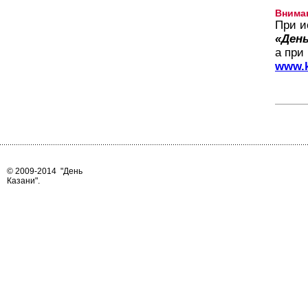
Внима
При и
«День
а при
www.k
© 2009-2014
"День
Казани"
.