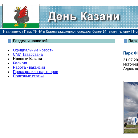
На главную
/
Парк ФИНА в Казани ежедневно посещают более 14 тысяч человек | Но
Разделы новостей:
Парк
Официальные новости
Парк Ф
СМИ Татарстана
Новости Казани
31.07.2
Религия
Источни
Работа - вакансии
Адрес н
Пресс-релизы партнеров
Полезные статьи