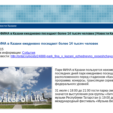
вости Казани
 ФИНА в Казани ежедневно посещают более 14 тысяч человек | Новости К
ИНА в Казани ежедневно посещают более 14 тысяч человек
015
к информации:
События
овости:
http://sntat.ru/posts/24888-park_fina_v_kazani_ezhednevno_poseshchay
Парк ФИНА в Казани пользуется неизме
последних дней парк ежедневно посеща
расположенного перед стадионом «Каз
программа: конкурсы, трансляции соре
федерального уровней.
31 июля с 18:00 до 21:00 гости парка с
значатся выступления рок-группы «Хито
музыки Республики Татарстан (с 19:00 до
международный фестиваль «Музыка Ве