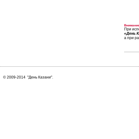
Внимание
При исп
«День К
а при р
© 2009-2014
"День Казани"
.