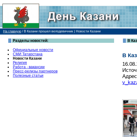
На главную
/
В Казани прошел велодевичник | Новости Казани
Разделы новостей:
В Ка
Официальные новости
СМИ Татарстана
В Ка
Новости Казани
Религия
16.08
Работа - вакансии
Источ
Пресс-релизы партнеров
Полезные статьи
Адрес
v_kaz