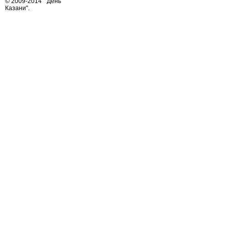
© 2009-2014
"День
Казани"
.