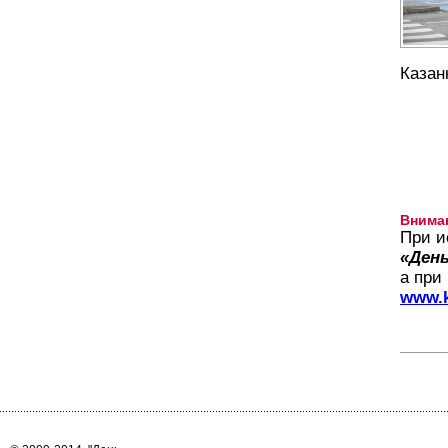
Казан
Внима
При и
«День
а при
www.k