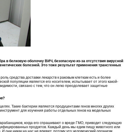
бра в белковую оболочку ВИЧ, безопасную из-за отсутствия вирусной
енетических болезней. Это тоже результат применения трансгенных
 роль средства доставки лекарств к раковым клеткам есть и более
ской популяции является его носителем, испытывает от этого какой-
идимости, связано с тем, что он легко преодолевает защитные
ов?
целях. Такие бактерии являются продуцентами генов многих других
ый инструмент для изучения работы отдельных генов на модельных
Барабанщиков, когда его спрашивают о вреде ГМО, приводит следующую
одифицированных продуктов. Каждый день мы едим пищу животного или
 И они никак на нас не влияют, потому что человеческий организм