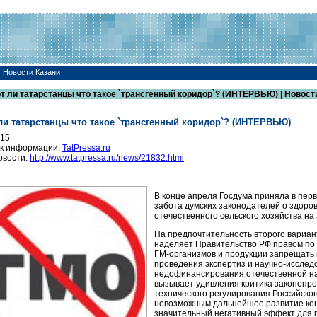
| Новости Казани
т ли татарстанцы что такое `трансгенный коридор`? (ИНТЕРВЬЮ) | Новост
ли татарстанцы что такое `трансгенный коридор`? (ИНТЕРВЬЮ)
015
к информации:
TatPressa.ru
овости:
http://www.tatpressa.ru/news/21832.html
В конце апреля Госдума приняла в перв
забота думских законодателей о здоро
отечественного сельского хозяйства н
На предпочтительность второго вариант
наделяет Правительство РФ правом по 
ГМ-организмов и продукции запрещать 
проведения экспертиз и научно-исследо
недофинансирования отечественной нау
вызывает удивления критика законопро
технического регулирования Российског
невозможным дальнейшее развитие конк
значительный негативный эффект для п