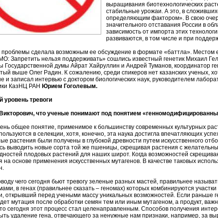
выращивания биотехнологических расте
стабильные урожаи. А это, в сложивши
определяющим фактором». В свою очере
значительного отставания России в обл
зависимость от импорта этих технологи
развиваются, в том числе и при поддерж
 проблемы сделала возможным ее обсуждение в формате «баттла». Местом е
МО: Запретить нельзя поддерживать» сошлись известный генетик Михаил Гел
ы Государственной думы Айрат Хайруллин и Андрей Туманов, координатор г
тый выше Олег Радин. К сожалению, среди спикеров нет казанских ученых, хот
е и записал интервью с доктором биологических наук, руководителем лабора
ики КазНЦ РАН
Юрием Гоголевым.
 уровень тревоги
Викторович, что ученые понимают под понятием «генномодифицированн
чень общее понятие, применимое к большинству современных культурных растен
спользуются в селекции, хотя, конечно, эта наука достигла впечатляющих усп
ные растения были получены в глубокой древности путем искусственного отб
сь выводить новые сорта той же пшеницы, скрещивая растения с желательны
дностей плодовых растений для наших широт. Когда возможностей скрещиван
я на основе применения искусственных мутагенов. В качестве таковых испол
н.
поводу чего сегодня бьют тревогу зеленые разных мастей, правильнее назыв
мами, в генах (правильнее сказать – геномах) которых комбинируются участки
и, открывший перед учеными массу уникальных возможностей. Если раньше г
дет мутация после обработки семян тем или иным мутагеном, а продукт, важн
 то сегодня этот процесс стал целенаправленным. Способов получения интер
ыть удаление гена, отвечающего за ненужные нам признаки, например, за вы