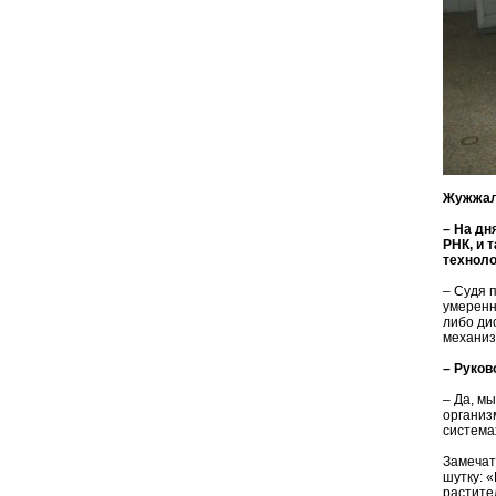
Жужжал
– На дн
РНК, и 
техноло
– Судя п
умеренн
либо ди
механиз
– Руков
– Да, м
организ
системах
Замечат
шутку: 
растите