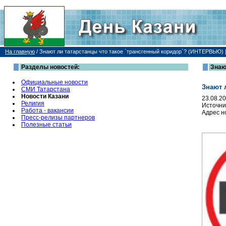
На главную
/
Знают ли татарстанцы что такое `трансгенный коридор`? (ИНТЕРВЬЮ) 
Разделы новостей:
Знаю
Официальные новости
Знают 
СМИ Татарстана
Новости Казани
23.08.2
Религия
Источни
Работа - вакансии
Адрес н
Пресс-релизы партнеров
Полезные статьи