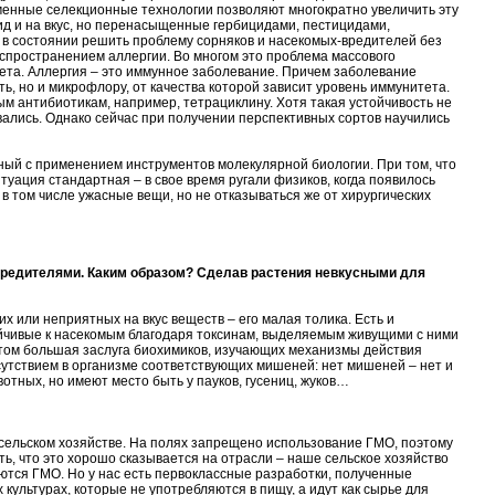
еменные селекционные технологии позволяют многократно увеличить эту
вид и на вкус, но перенасыщенные гербицидами, пестицидами,
 в состоянии решить проблему сорняков и насекомых-вредителей без
аспространением аллергии. Во многом это проблема массового
ета. Аллергия – это иммунное заболевание. Причем заболевание
ь, но и микрофлору, от качества которой зависит уровень иммунитета.
м антибиотикам, например, тетрациклину. Хотя такая устойчивость не
вались. Однако сейчас при получении перспективных сортов научились
ный с применением инструментов молекулярной биологии. При том, что
туация стандартная – в свое время ругали физиков, когда появилось
в том числе ужасные вещи, но не отказываться же от хирургических
 вредителями. Каким образом? Сделав растения невкусными для
х или неприятных на вкус веществ – его малая толика. Есть и
йчивые к насекомым благодаря токсинам, выделяемым живущими с ними
этом большая заслуга биохимиков, изучающих механизмы действия
сутствием в организме соответствующих мишеней: нет мишеней – нет и
тных, но имеют место быть у пауков, гусениц, жуков…
 сельском хозяйстве. На полях запрещено использование ГМО, поэтому
ать, что это хорошо сказывается на отрасли – наше сельское хозяйство
яются ГМО. Но у нас есть первоклассные разработки, полученные
 культурах, которые не употребляются в пищу, а идут как сырье для