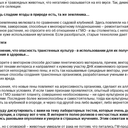
ых и травоядных животных, что негативно сказывается на его вкусе. Так, дики
ате селекции.
дь сладкие ягоды в природе есть, та же земляника…
о земляника мелковата по сравнению с садовой клубникой. Здесь повлияли на 
лям, заморозкам, способные к многократному плодоношению – ремонтантная к
нное растение, но спросите его об отношении к ГМО - и вы столкнетесь с не
не хуже использования мутагенов. Если разобраться, старые технологии даю
тяги
мнение, что опасность трансгенных культур - в использовании для их пол
ния в здоровье…
ворите о векторном способе доставки генетического материала, причем, вектор
ют генами интереса и направляют к нужному участку ДНК изменяемого организ
аются непосредственно гены, и есть так называемые суицидные векторы, у
нные способы создания трансгенных организмов, разработанные учеными в от
их вреда.
асения, что новые гены повлияют на агрессивность организма, сделают их ал
 в полевых условиях. И если такие признаки проявляются, опытный образец не
что ГМО захватят планету, совершенно необоснованны – ни одно культурное р
ями. Последние более жизнеспособны и самостоятельны, тогда как культурн
ть за клубникой в огороде, и через год-другой она либо вымрет, либо вернетс
буду дискутировать с вами на тему лабораторных тестов, которые очень д
рупции, а спрошу вот о чем. В интернете полно роликов о несчастных жив
сь раковыми опухолями и умерли в страшных мучениях. Этим сюжетам 
, но с оговоркой – животные умирали от рака не потому, что питались ГМ-пр