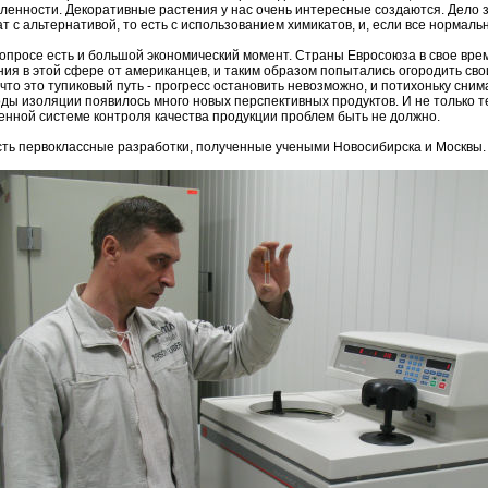
енности. Декоративные растения у нас очень интересные создаются. Дело за
т с альтернативой, то есть с использованием химикатов, и, если все нормаль
вопросе есть и большой экономический момент. Страны Евросоюза в свое врем
ния в этой сфере от американцев, и таким образом попытались огородить свои
 что это тупиковый путь - прогресс остановить невозможно, и потихоньку сни
годы изоляции появилось много новых перспективных продуктов. И не только 
енной системе контроля качества продукции проблем быть не должно.
сть первоклассные разработки, полученные учеными Новосибирска и Москвы. В