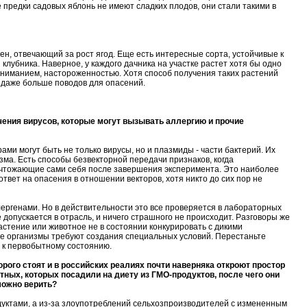
е предки садовых яблонь не имеют сладких плодов, они стали такими в
ген, отвечающий за рост ягод. Еще есть интересные сорта, устойчивые к
лубника. Наверное, у каждого дачника на участке растет хотя бы одно
пониманием, настороженностью. Хотя способ получения таких растений
т даже больше поводов для опасений.
учения вирусов, которые могут вызывать аллергию и прочие
ами могут быть не только вирусы, но и плазмиды - части бактерий. Их
ма. Есть способы безвекторной передачи признаков, когда
ничтожающие сами себя после завершения эксперимента. Это наиболее
вет на опасения в отношении векторов, хотя никто до сих пор не
лергенами. Но в действительности это все проверяется в лабораторных
 допускается в отрасль, и ничего страшного не происходит. Разговоры же
астение или животное не в состоянии конкурировать с дикими
ые организмы требуют создания специальных условий. Перестаньте
я к первобытному состоянию.
орого стоят и в российских реалиях почти наверняка откроют простор
отных, которых посадили на диету из ГМО-продуктов, после чего они
можно верить?
одуктами, а из-за злоупотреблений сельхозпроизводителей с измененным