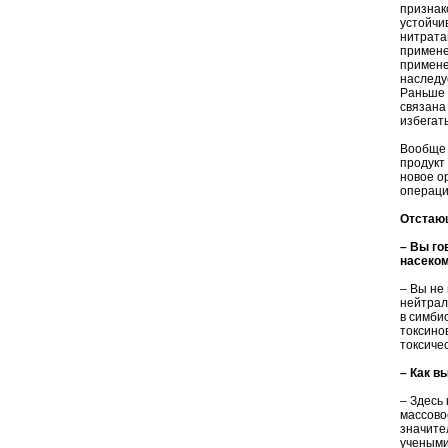
признак
устойчи
нитрата
примене
примене
наследу
Раньше 
связана
избегат
Вообще 
продукт
новое о
операци
Отстаю
– Вы го
насеком
– Вы не
нейтрал
в симби
токсино
токсиче
– Как в
– Здесь
массово
значите
учеными