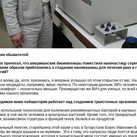
ки обывателей
ях прочитал, что американские биоинженеры поместили наночастицу сере
таким образом приблизились к созданию наномашины для лечения рака и г
гий?
о всему, да, хотя, признаюсь, я впервые услышал об этом открытии от вас. На
ые кандидаты, например, вирус герпеса. По некоторым данным, 98% человече
скомфорт – значительно меньше. Преимущество же ВИЧ для ученых, по всей в
мы нашего организма.
одимая вами лаборатория работает над созданием трансгенных организм
ы используем технологию для получения рекомбинантных бактерий в научных 
мов, в том числе человека и культурных растений. Кроме того, это прекрасн
, взаимосвязи структуры и функций генов, белков и их продуктов.
ельный генетик, старейшина этой науки у нас в Татарстане Борис Иванович 
«Мы же медок кушаем и не жужжим». Это к тому, что напрасно люди боятся м
льного происхождения, которая в значительной мере состоит именно из генов.