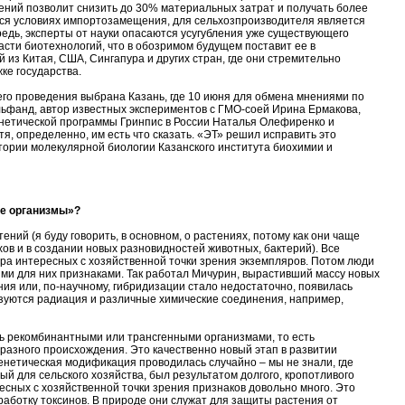
ний позволит снизить до 30% материальных затрат и получать более
хся условиях импортозамещения, для сельхозпроизводителя является
дь, эксперты от науки опасаются усугубления уже существующего
асти биотехнологий, что в обозримом будущем поставит ее в
й из Китая, США, Сингапура и других стран, где они стремительно
ке государства.
го проведения выбрана Казань, где 10 июня для обмена мнениями по
ьфанд, автор известных экспериментов с ГМО-соей Ирина Ермакова,
енетической программы Гринпис в России Наталья Олефиренко и
я, определенно, им есть что сказать. «ЭТ» решил исправить это
тории молекулярной биологии Казанского института биохимии и
ые организмы»?
ий (я буду говорить, в основном, о растениях, потому как они чаще
ехов и в создании новых разновидностей животных, бактерий). Все
ора интересных с хозяйственной точки зрения экземпляров. Потом люди
ми для них признаками. Так работал Мичурин, вырастивший массу новых
ия или, по-научному, гибридизации стало недостаточно, появилась
ьзуются радиация и различные химические соединения, например,
ать рекомбинантными или трансгенными организмами, то есть
 разного происхождения. Это качественно новый этап в развитии
енетическая модификация проводилась случайно – мы не знали, где
ый для сельского хозяйства, был результатом долгого, кропотливого
есных с хозяйственной точки зрения признаков довольно много. Это
работку токсинов. В природе они служат для защиты растения от