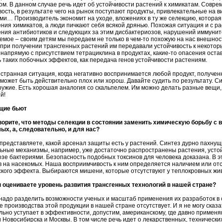
ом. В данном случае речь идет об устойчивости растений к химикатам. Совр
вость, в результате чего на рынок поступают продукты, привлекательные на 
ми… Производитель экономит на уходе, вложениях в ту же селекцию, которая
ния химикатов, а люди пичкают себя всякой дрянью. Похожая ситуация и с р
ния антибиотиков и следующих за этим дисбактериозов, нарушений иммунит
емое – своим детям мы передаем не только в чем-то похожую на нас внешност
при получении трансгенных растений им передавали устойчивость к некоторы
 напрямую с присутствием тетрациклина в продуктах, какие-то опасения оста
ь таких побочных эффектов, как передача генов устойчивости растениям.
странная ситуация, когда негативно воспринимается любой продукт, получен
 может быть действительно плох или хорош. Давайте судить по результату. Си
ружие. Есть хорошая аналогия со скальпелем. Им можно делать разные вещи, 
й!
щие бьют
ворите, что методы селекции в состоянии заменить химическую борьбу с
ых, а, следовательно, и для нас?
 представляете, какой арсенал защиты есть у растений. Синтез дурно пахнущи
ьные механизмы, например, уже достаточно распространены растения, усто
озе бактериями. Безопасность подобных токсинов для человека доказана. В 
в на насекомых. Наша восприимчивость к ним определяется наличием или от
ского эффекта. Выбираются мишени, которые отсутствуют у теплокровных живо
ы оцениваете уровень развития трансгенных технологий в нашей стране?
 надо разделить возможности ученых и масштаб применения их разработок в
е производства этой продукции в нашей стране отсутствует. И я не могу сказ
льно уступает в эффективности, допустим, американскому, где давно примен
 Новосибирска и Москвы. В том числе речь идет о лекарственных, технических