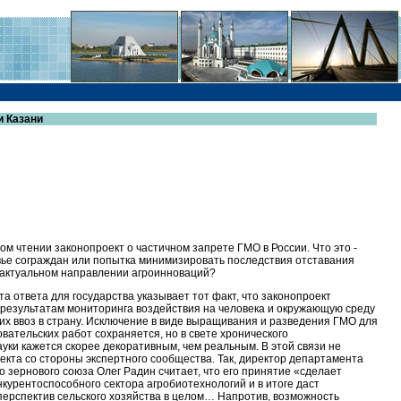
и Казани
ом чтении законопроект о частичном запрете ГМО в России. Что это -
вье сограждан или попытка минимизировать последствия отставания
а актуальном направлении агроинноваций?
а ответа для государства указывает тот факт, что законопроект
результатам мониторинга воздействия на человека и окружающую среду
их ввоз в страну. Исключение в виде выращивания и разведения ГМО для
вательских работ сохраняется, но в свете хронического
ки кажется скорее декоративным, чем реальным. В этой связи не
екта со стороны экспертного сообщества. Так, директор департамента
о зернового союза Олег Радин считает, что его принятие «сделает
урентоспособного сектора агробиотехнологий и в итоге даст
ерспектив сельского хозяйства в целом… Напротив, возможность