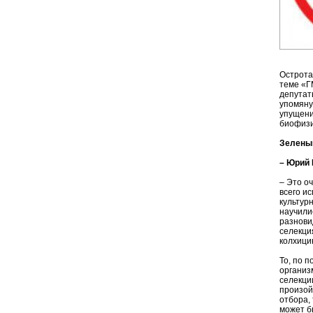
Острота
теме «Г
депутат
упомяну
упущени
биофиз
Зеленый
– Юрий 
– Это о
всего и
культур
научили
разнови
селекци
колхици
То, по 
организ
селекци
произой
отбора,
может б