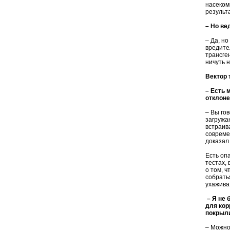
насеком
результ
– Но ве
– Да, н
вредите
трансге
ничуть 
Вектор 
– Есть 
отклоне
– Вы го
загружа
встраив
совреме
доказал 
Есть оп
тестах,
о том, 
собрать
ухажива
– Я не 
для кор
покрыли
– Можно