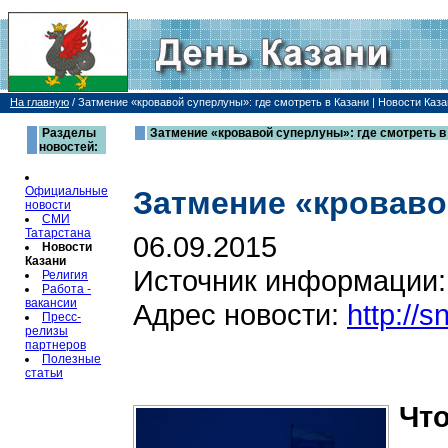
На главную
/
Затмение «кровавой суперлуны»: где смотреть в Казани | Новости Каза
Разделы
Затмение «кровавой суперлуны»: где смотреть в 
новостей:
Официальные
Затмение «кроваво
новости
СМИ
Татарстана
06.09.2015
Новости
Казани
Источник информации
Религия
Работа -
вакансии
Адрес новости:
http://
Пресс-
релизы
партнеров
Полезные
статьи
Что