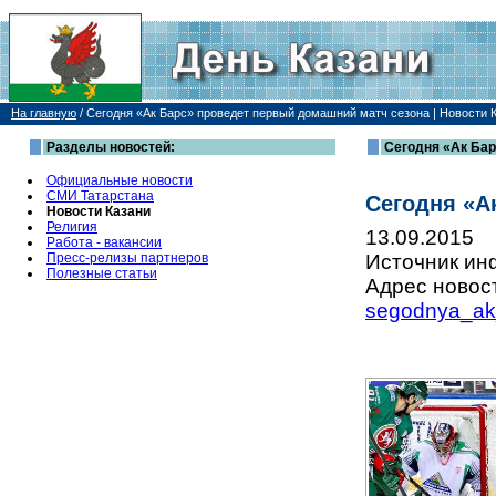
На главную
/
Сегодня «Ак Барс» проведет первый домашний матч сезона | Новости 
Разделы новостей:
Сегодня «Ак Бар
Официальные новости
СМИ Татарстана
Сегодня «А
Новости Казани
Религия
13.09.2015
Работа - вакансии
Пресс-релизы партнеров
Источник и
Полезные статьи
Адрес новос
segodnya_ak