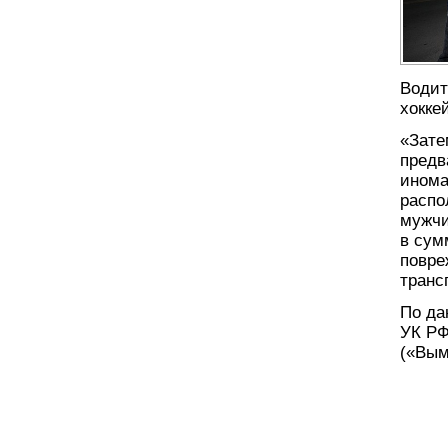
Водит
хокке
«Зате
предв
инома
распо
мужчи
в сум
повре
транс
По да
УК РФ
(«Вым