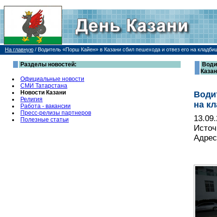
На главную
/
Водитель «Порш Кайен» в Казани сбил пешехода и отвез его на кладби
Разделы новостей:
Води
Каза
Официальные новости
СМИ Татарстана
Новости Казани
Води
Религия
на к
Работа - вакансии
Пресс-релизы партнеров
13.09
Полезные статьи
Источ
Адрес