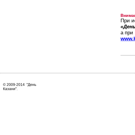
Внима
При и
«День
а при
www.k
© 2009-2014
"День
Казани"
.