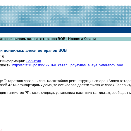
зани появилась аллея ветеранов ВОВ | Новости Казани
ни появилась аллея ветеранов ВОВ
015
к информации:
События
овости:
http://sntat.ru/posts/26618-v_kazani_poyavilas_alleya_veteranov_vov
це Татарстана завершилась масштабная реконструкция сквера «Аллея ветер
обой 43 многоквартирных дома, то есть более десяти тысяч человек. Теперь 
ция танкистов РТ в свою очередь установила памятник танкистам, сообщает 
!