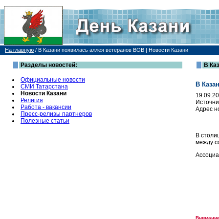
На главную
/
В Казани появилась аллея ветеранов ВОВ | Новости Казани
Разделы новостей:
В Ка
Официальные новости
В Каза
СМИ Татарстана
Новости Казани
19.09.2
Религия
Источни
Работа - вакансии
Адрес н
Пресс-релизы партнеров
Полезные статьи
В столи
между с
Ассоциа
Внимание