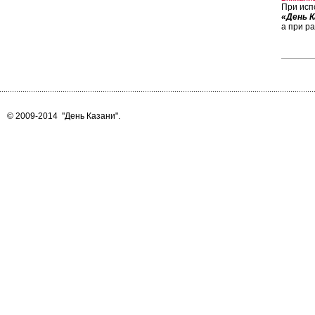
При исп
«День К
а при р
© 2009-2014
"День Казани"
.