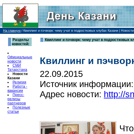
На главную
/
Квиллинг и пэчворк: чему учат в подростковых клубах Казани | Новости
Разделы
Квиллинг и пэчворк: чему учат в подростковых кл
новостей:
Официальные
Квиллинг и пэчворк
новости
СМИ
Татарстана
22.09.2015
Новости
Казани
Источник информации
Религия
Работа -
вакансии
Адрес новости:
http://
Пресс-
релизы
партнеров
Полезные
статьи
Что