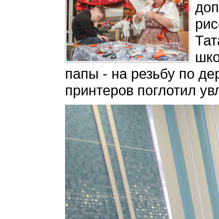
доп
рис
Тат
шко
папы - на резьбу по д
принтеров поглотил ув