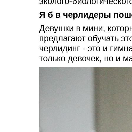
эколого-биологическог
Я б в черлидеры поше
Девушки в мини, котор
предлагают обучать это
черлидинг - это и гимн
только девочек, но и м