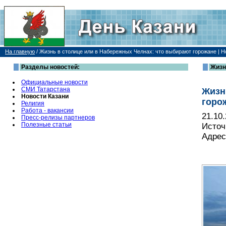
На главную
/
Жизнь в столице или в Набережных Челнах: что выбирают горожане | Н
Разделы новостей:
Жизн
Официальные новости
СМИ Татарстана
Жизн
Новости Казани
горо
Религия
Работа - вакансии
21.10
Пресс-релизы партнеров
Полезные статьи
Источ
Адрес