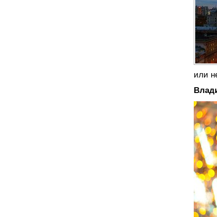
или не
Влад