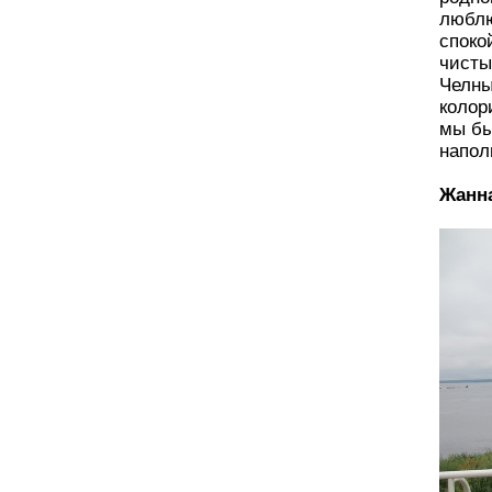
люблю
споко
чисты
Челны
колор
мы бы
напол
Жанн