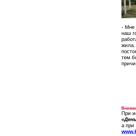
- Мне
наш г
работ
жила.
посто
тем б
причи
Внима
При и
«День
а при
www.k