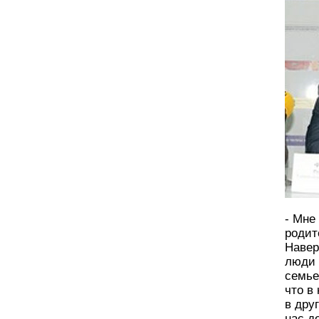
- Мне
родит
Навер
люди 
семье
что в
в дру
нас д