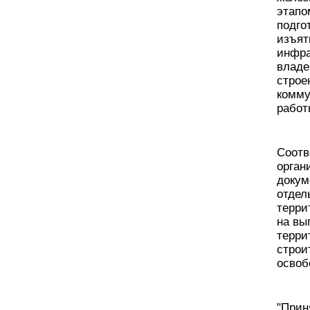
этапо
подго
изъят
инфра
владе
строе
комму
рабо
Соотв
орган
докум
отдел
терри
на вы
терри
строи
освоб
"Прин