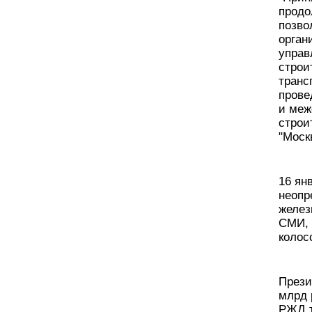
продо
позво
орган
управ
строи
транс
прове
и меж
строи
"Моск
16 ян
неопр
желез
СМИ, 
колос
Прези
млрд 
РЖД т