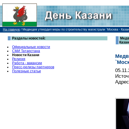
На главную
/
Медведев утвердил меры по строительству магистрали `Москва - Казан
Разделы новостей:
Медв
Каза
Официальные новости
СМИ Татарстана
Новости Казани
Медв
Религия
`Моск
Работа - вакансии
Пресс-релизы партнеров
05.11
Полезные статьи
Источ
Адрес