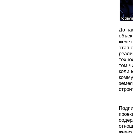
До на
объек
желез
этап 
реали
техно
том ч
колич
комму
земел
строи
Подпи
проек
содер
отнош
желез