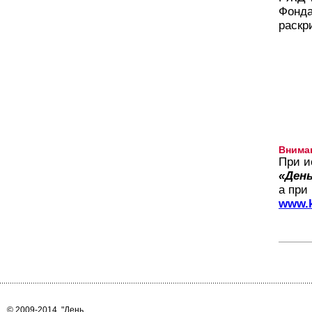
Фонда
раскр
Внима
При и
«День
а при
www.k
© 2009-2014
"День