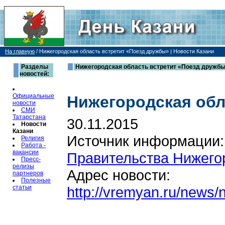
На главную
/
Нижегородская область встретит «Поезд дружбы» | Новости Казани
Разделы
Нижегородская область встретит «Поезд дружбы»
новостей:
Официальные
Нижегородская обл
новости
СМИ
Татарстана
30.11.2015
Новости
Казани
Источник информации
Религия
Работа -
вакансии
Правительства Нижегор
Пресс-
релизы
Адрес новости:
партнеров
Полезные
статьи
http://vremyan.ru/news/