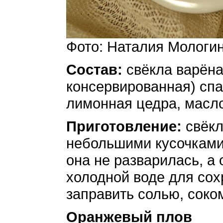
Фото: Наталия Мологи
Состав:
свёкла варёна
консервированная) спар
лимонная цедра, масло
Приготовление:
свёкл
небольшими кусочками,
она не разварилась, а 
холодной воде для сох
заправить солью, соко
Оранжевый плов