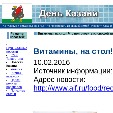
На главную
/
Витамины, на стол! Что приготовить из овощей зимой | Новости Казани
Разделы
Витамины, на стол! Что приготовить из овощей зи
новостей:
Официальные
Витамины, на стол
новости
СМИ
Татарстана
10.02.2016
Новости
Казани
Источник информации
Религия
Работа -
вакансии
Адрес новости:
Пресс-
релизы
http://www.aif.ru/food/r
партнеров
Полезные
статьи