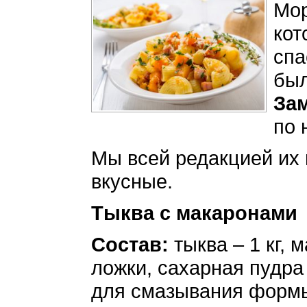
Мор
кот
спа
был
За
по 
Мы всей редакцией их 
вкусные.
Тыква с макаронами
Состав:
тыква – 1 кг, 
ложки, сахарная пудра –
для смазывания формы