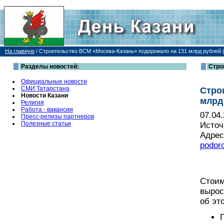
На главную
/
Строительство ВСМ «Москва-Казань» подорожало на 131 млрд рублей |
Разделы новостей:
Стро
Официальные новости
СМИ Татарстана
Стро
Новости Казани
млрд
Религия
Работа - вакансии
07.04
Пресс-релизы партнеров
Полезные статьи
Источ
Адрес
podor
Стоим
вырос
об эт