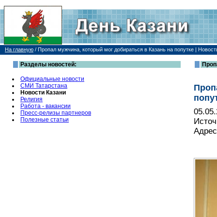
На главную
/
Пропал мужчина, который мог добираться в Казань на попутке | Новост
Разделы новостей:
Проп
Официальные новости
СМИ Татарстана
Проп
Новости Казани
попу
Религия
Работа - вакансии
05.05
Пресс-релизы партнеров
Полезные статьи
Источ
Адрес