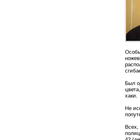
Особы
ножев
распо
сгиба
Был о
цвета
хаки.
Не ис
попут
Всех,
полиц
42 (д