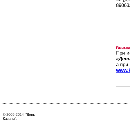
89063
Внима
При и
«День
а при
www.k
© 2009-2014
"День
Казани"
.