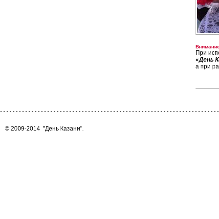
Внимание
При исп
«День К
а при р
© 2009-2014
"День Казани"
.