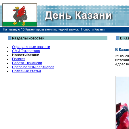
На главную
/
В Казани прозвенел последний звонок | Новости Казани
Разделы новостей:
В Ка
Официальные новости
В Каза
СМИ Татарстана
Новости Казани
25.05.2
Религия
Источни
Работа - вакансии
Адрес н
Пресс-релизы партнеров
Полезные статьи