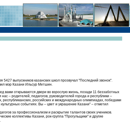
я 5427 выпускников казанских школ прозвучал "Последний звонок".
вил мэр Казани Ильсур Метшин.
ред вами открываются двери во взрослую жизнь, позади 11 беззаботных
 нас – родителей, педагогов, руководителей города и республики –
их, республиканских, российских и международных олимпиадах, победами
 культурных событиях. Вы – цвет и украшение Казани" – отметил
агогов за профессионализм и раскрытие талантов своих учеников.
еские коллективы Казани, рок-группа "Прогульщики" и другие
.