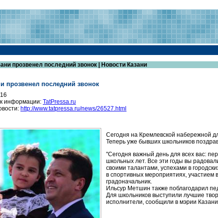
зани прозвенел последний звонок | Новости Казани
ни прозвенел последний звонок
016
к информации:
TatPressa.ru
овости:
http://www.tatpressa.ru/news/26527.html
Сегодня на Кремлевской набережной дл
Теперь уже бывших школьников поздра
"Сегодня важный день для всех вас: пе
школьных лет. Все эти годы вы радовали
своими талантами, успехами в городск
в спортивных мероприятиях, участием в
градоначальник.
Ильсур Метшин также поблагодарил пед
Для школьников выступили лучшие творч
исполнители, сообщили в мэрии Казани