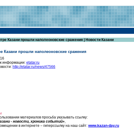
нтре Казани прошли наполеоновские сражения | Новости Казани
ре Казани прошли наполеоновские сражения
016
к информации:
etatar.ru
овости:
http://etatar.ru/news/47566
!
ользовании материалов просьба указывать ссылку:
азани - новости, хроника событий»
,
азмещении в интернете – гиперссылку на наш сайт:
www.kazan-day.ru