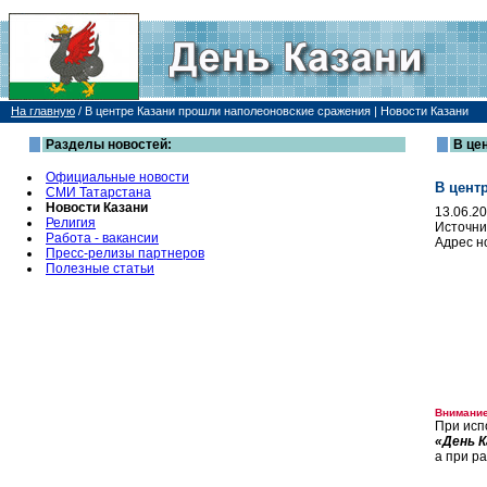
На главную
/
В центре Казани прошли наполеоновские сражения | Новости Казани
Разделы новостей:
В це
Официальные новости
В цент
СМИ Татарстана
Новости Казани
13.06.2
Религия
Источни
Работа - вакансии
Адрес н
Пресс-релизы партнеров
Полезные статьи
Внимание
При исп
«День К
а при р