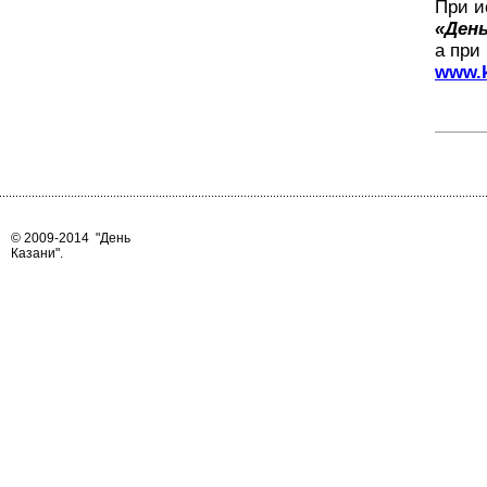
При и
«День
а при
www.k
© 2009-2014
"День
Казани"
.