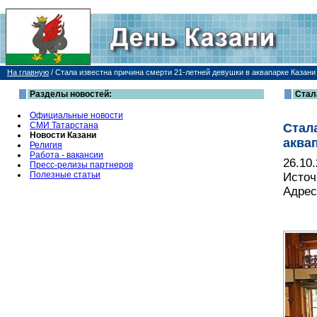
На главную
/
Стала известна причина смерти 21-летней девушки в аквапарке Казани 
Разделы новостей:
Стал
Официальные новости
СМИ Татарстана
Стал
Новости Казани
аква
Религия
Работа - вакансии
26.10
Пресс-релизы партнеров
Полезные статьи
Источ
Адрес