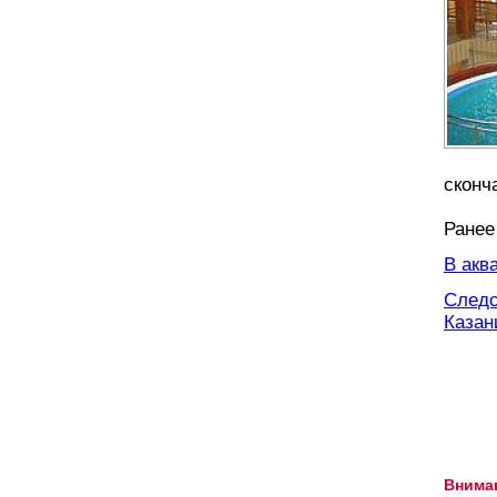
сконч
Ранее
В акв
Следс
Казан
Внима