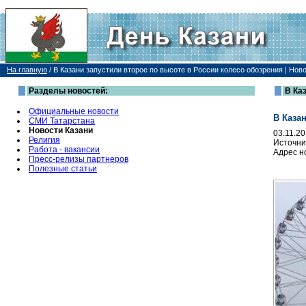
На главную
/
В Казани запустили второе по высоте в России колесо обозрения | Нов
Разделы новостей:
В Ка
Официальные новости
В Каза
СМИ Татарстана
Новости Казани
03.11.2
Религия
Источни
Работа - вакансии
Адрес н
Пресс-релизы партнеров
Полезные статьи