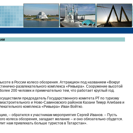
ани
высоте в России колесо обозрения. Аттракцион под названием «Вокруг
стинично-развлекательного комплекса «Ривьера». Сооружение высотой
олее 200 человек и примечательно тем, что работает круглый год.
осуществили председатель Государственного комитета РТ по туризму
виастроительного и Ново-Савиновского районов Казани Тимур Алибаев и
лекательного комплекса «Ривьера» Иван Войтко.
цию, – обратился к участникам мероприятия Сергей Иванов. – Пусть
того колеса обозрения, загадает желание – и оно обязательно сбудется.
лит нам привлекать больше туристов в Татарстан».