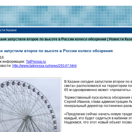
ости Казани
зани запустили второе по высоте в России колесо обозрения | Новости Каз
ни запустили второе по высоте в России колесо обозрения
016
к информации:
TatPressa.ru
овости:
http://www.tatpressa.ru/news/29147.html
В Казани сегодня запустили второе по 
света» расположился на территории го
65 м одновременно может «прокатить» б
Торжественный пуск колеса обозрения 
Сергей Иванов, глава администрации А
генеральный директор гостинично-разв
«Предлагаю сейчас начать новую тради
каждый, кто будет садиться в кабинки э
Надеемся, что этот новый объект позво