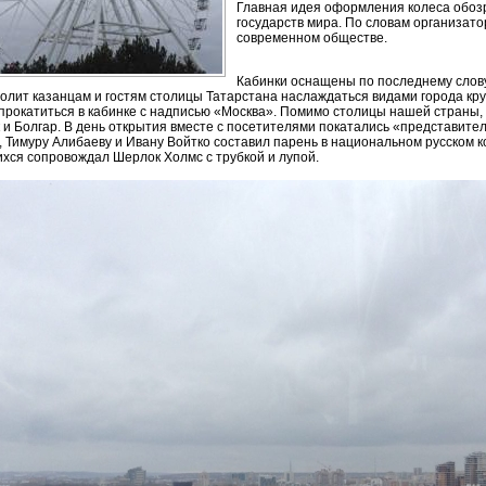
Главная идея оформления колеса обозр
государств мира. По словам организат
современном обществе.
Кабинки оснащены по последнему слову 
волит казанцам и гостям столицы Татарстана наслаждаться видами города кр
прокатиться в кабинке с надписью «Москва». Помимо столицы нашей страны, 
 и Болгар. В день открытия вместе с посетителями покатались «представите
, Тимуру Алибаеву и Ивану Войтко составил парень в национальном русском 
хся сопровождал Шерлок Холмс с трубкой и лупой.