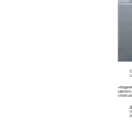
С
с
«Надеем
сделать
стало р
Д
с
р