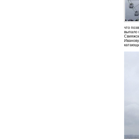
что поз
выпало 
Свияжск
Иванову
катающи