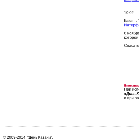
10:02
Казань.
Интерф
6 ноябр
которой
Спасате
Внимание
При исп
«День К
а при р
© 2009-2014
"День Казани"
.