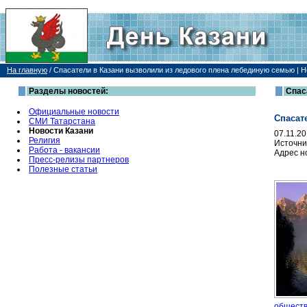
На главную
/
Спасатели в Казани вызволили из ледового плена лебединую семью | Н
Разделы новостей:
Спас
Официальные новости
Спасат
СМИ Татарстана
Новости Казани
07.11.2
Религия
Источни
Работа - вакансии
Адрес н
Пресс-релизы партнеров
Полезные статьи
общест