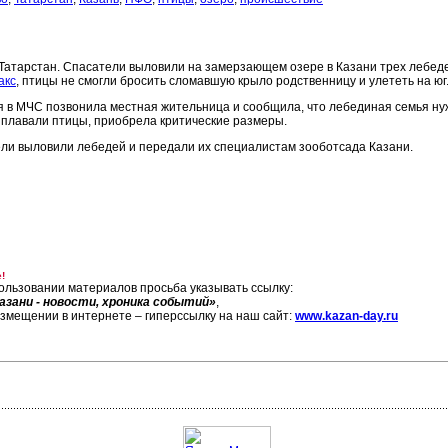
 Татарстан. Спасатели выловили на замерзающем озере в Казани трех лебеде
акс
, птицы не смогли бросить сломавшую крыло родственницу и улететь на юг
я в МЧС позвонила местная жительница и сообщила, что лебединая семья нуж
 плавали птицы, приобрела критические размеры.
ли выловили лебедей и передали их специалистам зооботсада Казани.
!
ользовании материалов просьба указывать ссылку:
азани - новости, хроника событий»
,
азмещении в интернете – гиперссылку на наш сайт:
www.kazan-day.ru