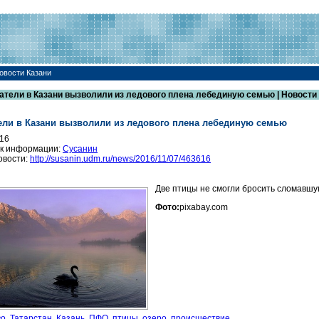
овости Казани
атели в Казани вызволили из ледового плена лебединую семью | Новости
ели в Казани вызволили из ледового плена лебединую семью
016
к информации:
Сусанин
овости:
http://susanin.udm.ru/news/2016/11/07/463616
Две птицы не смогли бросить сломавшу
Фото:
pixabay.com
во
,
Татарстан
,
Казань
,
ПФО
,
птицы
,
озеро
,
происшествие