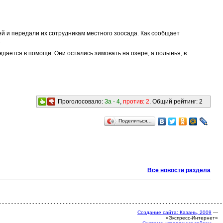
й и передали их сотрудникам местного зоосада. Как сообщает
.
дается в помощи. Они остались зимовать на озере, а полынья, в
Проголосовало:
За -
4
,
против:
2
. Общий рейтинг:
2
Поделиться…
Все новости раздела
Создание сайта: Казань, 2009
—
«Экспресс-Интернет»