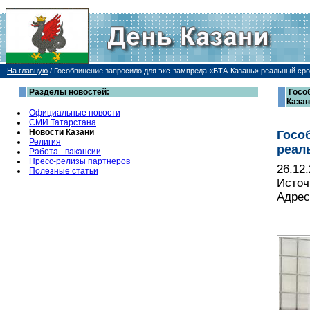
На главную
/
Гособвинение запросило для экс-зампреда «БТА-Казань» реальный срок
Разделы новостей:
Госо
Каза
Официальные новости
СМИ Татарстана
Новости Казани
Госо
Религия
реал
Работа - вакансии
Пресс-релизы партнеров
26.12
Полезные статьи
Источ
Адрес