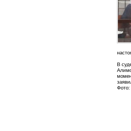
насто
В суд
Алимо
момен
заяви
Фото: