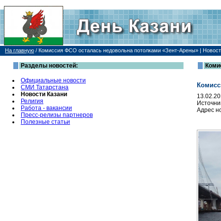
На главную
/
Комиссия ФСО осталась недовольна потолками «Зент-Арены» | Новост
Разделы новостей:
Коми
Официальные новости
Комисс
СМИ Татарстана
Новости Казани
13.02.2
Религия
Источни
Работа - вакансии
Адрес н
Пресс-релизы партнеров
Полезные статьи