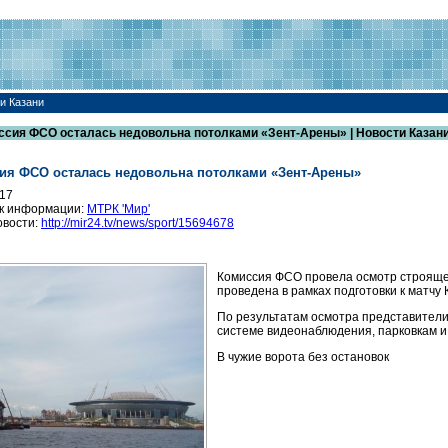
и Казани
ссия ФСО осталась недовольна потолками «Зент-Арены» | Новости Казан
ия ФСО осталась недовольна потолками «Зент-Арены»
017
к информации:
МТРК 'Мир'
овости:
http://mir24.tv/news/sport/15694678
Комиссия ФСО провела осмотр строящег
проведена в рамках подготовки к матчу
По результатам осмотра представители 
системе видеонаблюдения, парковкам и
В чужие ворота без остановок