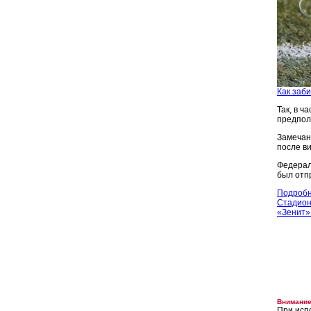
Как заб
Так, в ч
предпол
Замечан
после в
Федерал
был отп
Подробн
Стадион
«Зенит»
Внимание
При исп