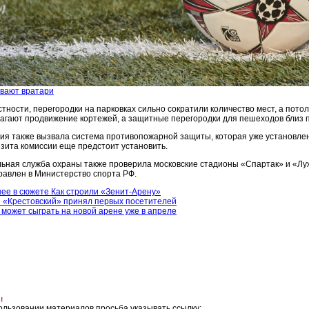
ивают вратари
астности, перегородки на парковках сильно сократили количество мест, а пот
агают продвижение кортежей, а защитные перегородки для пешеходов близ п
ия также вызвала система противопожарной защиты, которая уже установлена
изита комиссии еще предстоит установить.
ьная служба охраны также проверила московские стадионы «Спартак» и «Лу
равлен в Министерство спорта РФ.
ее в сюжете Как строили «Зенит-Арену»
 «Крестовский» принял первых посетителей
 может сыграть на новой арене уже в апреле
!
ользовании материалов просьба указывать ссылку: