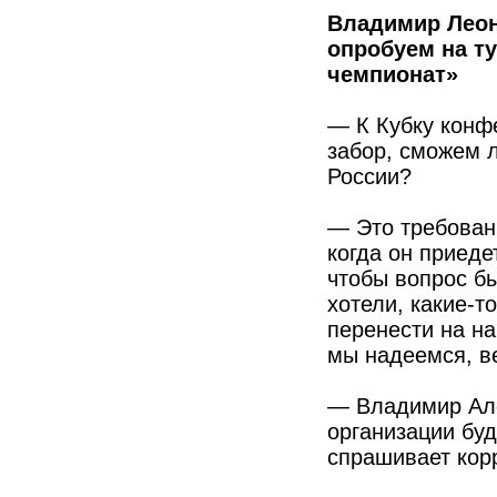
Владимир Леон
опробуем на т
чемпионат»
— К Кубку конф
забор, сможем 
России?
— Это требован
когда он приеде
чтобы вопрос б
хотели, какие-т
перенести на на
мы надеемся, ве
— Владимир Алек
организации бу
спрашивает кор