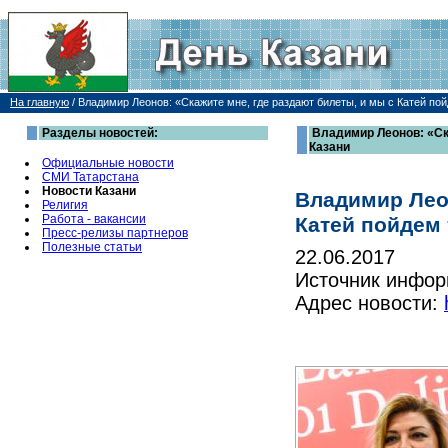
На главную
/
Владимир Леонов: «Скажите мне, где раздают билеты, и мы с Катей пой
Разделы новостей:
Владимир Леонов: «Ска
Казани
Официальные новости
СМИ Татарстана
Новости Казани
Владимир Леон
Религия
Работа - вакансии
Катей пойдем 
Пресс-релизы партнеров
Полезные статьи
22.06.2017
Источник инфо
Адрес новости: