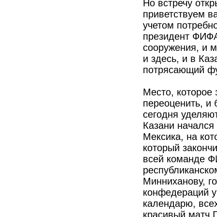
Но встречу откр
приветствуем в
учетом потребн
президент ФИФА
сооружения, и м
и здесь, и в Ка
потрясающий фу
Место, которое
переоценить, и 
сегодня уделяю
Казани начался
Мексика, на ко
который закончи
всей команде Ф
республиканско
Минниханову, г
конфедераций у
календарю, всех
красивый матч 