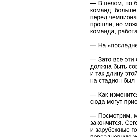
— В целом, по 
команд, больше 
перед чемпионат
прошли, но можн
команда, работа
— На «последне
— Зато все эти 
должна быть со
и так длину это
на стадион был
— Как изменится
сюда могут при
— Посмотрим, м
закончится. Сег
и зарубежные го
повседневную ж