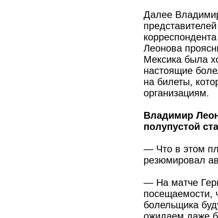
Далее Владимир
представителей
корреспондента
Леонова проясн
Мексика была х
настоящие болел
на билеты, кот
организациям.
Владимир Леоно
полупустой ста
— Что в этом п
резюмировал ав
— На матче Ге
посещаемости, ч
болельщика буду
ожидаем даже б