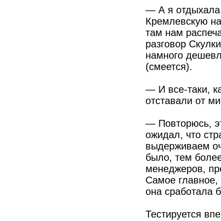
— А я отдыхала,
Кремлевскую на
там нам распеча
разговор Скулк
намного дешевл
(смеется).
— И все-таки, к
отставали от м
— Повторюсь, э
ожидал, что стр
выдерживаем оч
было, тем боле
менеджеров, пр
Самое главное, 
она сработала б
Тестируется вп