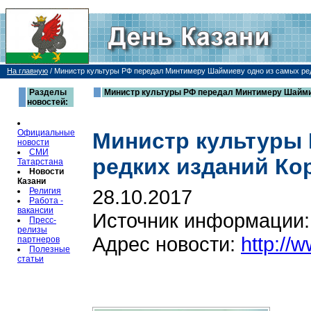
На главную
/
Министр культуры РФ передал Минтимеру Шаймиеву одно из самых ред
Разделы
Министр культуры РФ передал Минтимеру Шаймие
новостей:
Официальные
Министр культуры
новости
СМИ
редких изданий Ко
Татарстана
Новости
Казани
28.10.2017
Религия
Работа -
вакансии
Источник информации
Пресс-
релизы
Адрес новости:
http://
партнеров
Полезные
статьи