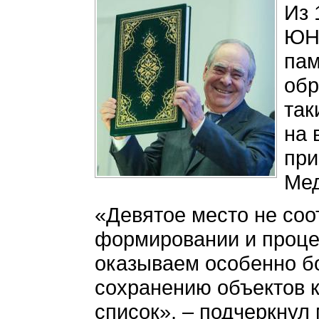
Из 
ЮНЕ
пам
обр
так
на 
при
Мед
«Девятое место не соо
формировании и процес
оказываем особенно б
сохранению объектов к
список», – подчеркнул