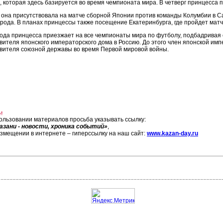
, которая здесь базируется во время чемпионата мира. В четверг принцесса 
 она присутствовала на матче сборной Японии против команды Колумбии в С
орода. В планах принцессы также посещение Екатеринбурга, где пройдет мат
года принцесса приезжает на все чемпионаты мира по футболу, подбадривая с
вителя японского императорского дома в Россию. До этого член японской импе
вителя союзной державы во время Первой мировой войны.
!
ользовании материалов просьба указывать ссылку:
азани - новости, хроника событий»
,
азмещении в интернете – гиперссылку на наш сайт:
www.kazan-day.ru