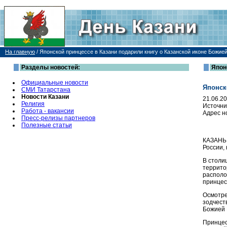
На главную
/
Японской принцессе в Казани подарили книгу о Казанской иконе Божией
Разделы новостей:
Япон
Официальные новости
Японск
СМИ Татарстана
Новости Казани
21.06.2
Религия
Источни
Работа - вакансии
Адрес н
Пресс-релизы партнеров
Полезные статьи
КАЗАНЬ,
России,
В столи
террито
располо
принцес
Осмотре
зодчеств
Божией 
Принцес