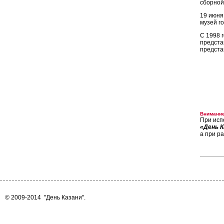
сборной
19 июня
музей г
С 1998 
предста
предста
Внимание
При исп
«День К
а при р
© 2009-2014
"День Казани"
.