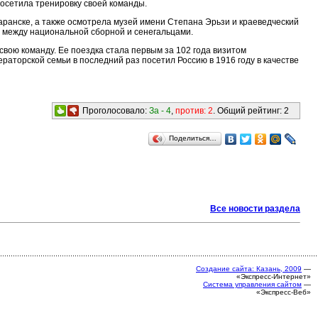
посетила тренировку своей команды.
аранске, а также осмотрела музей имени Степана Эрьзи и краеведческий
ч между национальной сборной и сенегальцами.
вою команду. Ее поездка стала первым за 102 года визитом
раторской семьи в последний раз посетил Россию в 1916 году в качестве
Проголосовало:
За -
4
,
против:
2
. Общий рейтинг:
2
Поделиться…
Все новости раздела
Создание сайта: Казань, 2009
—
«Экспресс-Интернет»
Система управления сайтом
—
«Экспресс-Веб»