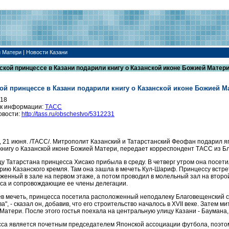
 Матери | Новости Казани
ской принцессе в Казани подарили книгу о Казанской иконе Божией Матери
ой принцессе в Казани подарили книгу о Казанской иконе Божией М
018
к информации:
ТАСС
овости:
http://tass.ru/obschestvo/5312231
 21 июня. /ТАСС/. Митрополит Казанский и Татарстанский Феофан подарил яп
 книгу о Казанской иконе Божией Матери, передает корреспондент ТАСС из Бл
цу Татарстана принцесса Хисако прибыла в среду. В четверг утром она посет
рию Казанского кремля. Там она зашла в мечеть Кул-Шариф. Принцессу встре
женный в зале на первом этаже, а потом проводил в молельный зал на второй 
са и сопровождающие ее члены делегации.
в мечеть, принцесса посетила расположенный неподалеку Благовещенский соб
а", - сказал он, добавив, что его строительство началось в XVII веке. Затем
Матери. После этого гостья поехала на центральную улицу Казани - Баумана, 
са является почетным председателем Японской ассоциации футбола, поэтому