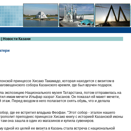
 | Новости Казани
атери
онской принцессе Хисако Такамадо, которая находится с визитом в
аговещенского собора Казанского кремля, где был вручен подарок.
ила экспозицию Национального музея Татарстана, потом отправилась на
тил имам мечети Ильфар хазрат Хасанов. Он показал ей макет мечети,
этаж. Перед входом в него полагается снять обувь, что и делала
ор, где ее встретил владыка Феофан. "Этот собор - эталон нашего
 митрополит преподнес принцессе Хисако книгу с историей Казанской иконы
там она зашла в один из магазинов и купила сувениров.
 одной из целей ее визита в Казань стала встреча с национальной