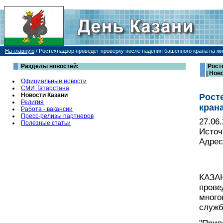
На главную
/
Ростехнадзор проведет проверку после падения башенного крана на жи
Разделы новостей:
Рост
| Нов
Официальные новости
СМИ Татарстана
Новости Казани
Рост
Религия
кран
Работа - вакансии
Пресс-релизы партнеров
27.06
Полезные статьи
Источ
Адрес
КАЗАН
прове
много
служб