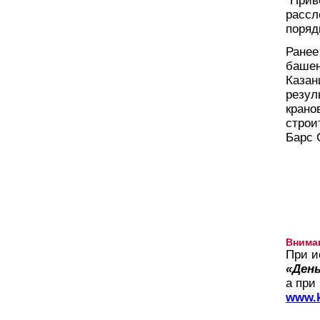
"Прив
рассл
поряд
Ранее
башен
Казан
резул
крано
строи
Барс 
Внима
При и
«День
а при
www.k