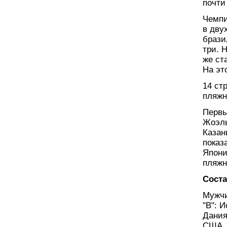
почти
Чемпи
в дву
брази
три. 
же ст
На эт
14 ст
пляжн
Первы
Жоэль
Казан
показ
Япони
пляжн
Соста
Мужчи
"В": 
Дания
США.