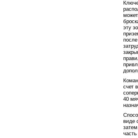
Ключе
распо
может
броск
эту з
призе
после
затру
закры
прави
привл
допол
Коман
счет 
сопер
40 мя
назна
Спосо
виде 
затем
часть