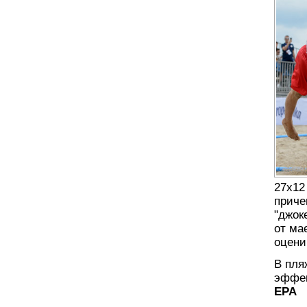
27х12
приче
"джок
от ма
оцени
В пля
эффек
EPA