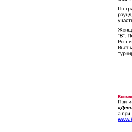
По тр
раунд
участ
Женщи
"В": 
Росси
Вьетн
турни
Внима
При и
«День
а при
www.k