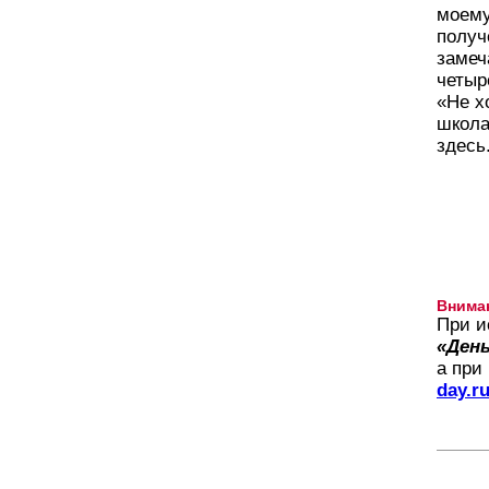
моему
получ
замеч
четыр
«Не х
школа
здесь
Внима
При и
«День
а при
day.r