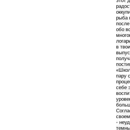
этот 
радос
оккуп
рыба 
после
обо в
много
логар
в тво
выпус
получ
пости
«Школ
пару 
проце
себе 
воспи
урове
больш
Согла
своем
- неу
темны