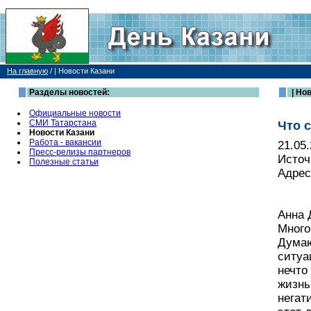
На главную
/
| Новости Казани
Разделы новостей:
| Но
Официальные новости
СМИ Татарстана
Что 
Новости Казани
Работа - вакансии
21.05
Пресс-релизы партнеров
Источ
Полезные статьи
Адрес
Анна 
Много
Думаю
ситуа
нечто
жизнь
негат