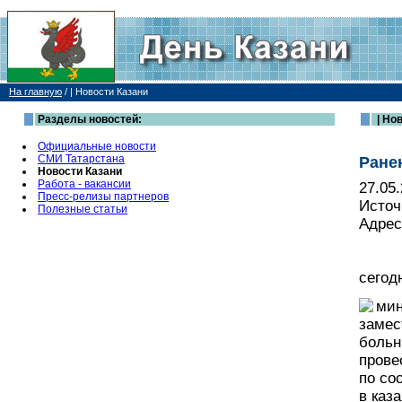
На главную
/
| Новости Казани
Разделы новостей:
| Но
Официальные новости
СМИ Татарстана
Ране
Новости Казани
Работа - вакансии
27.05
Пресс-релизы партнеров
Источ
Полезные статьи
Адрес
сегод
мин
замес
больн
прове
по со
в каз