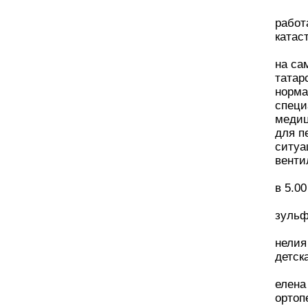
работ
катас
на са
татар
норма
специ
медиц
для п
ситуа
венти
в 5.0
зульф
нелия 
детск
елена
ортоп