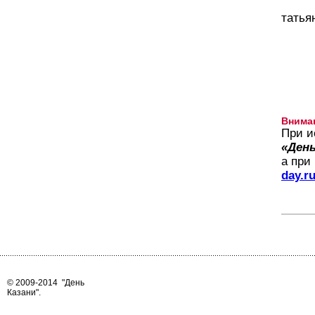
татья
Внима
При и
«День
а при
day.r
© 2009-2014
"День
Казани"
.